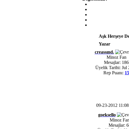
Aşk Herşeye De
Yazar
creassınd.
Minoz Fan
Mesajlar: 186
Üyelik Tarihi: Jul
Rep Puanı:
1
09-23-2012 11:0
goeksello
Minoz Fa
Mesajlar: 6