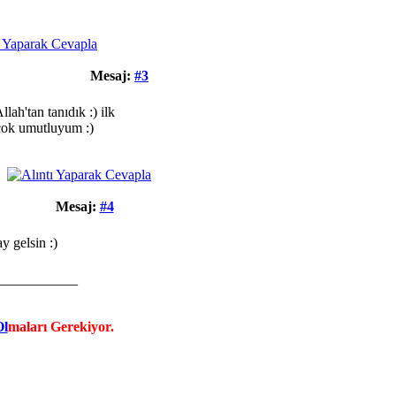
Mesaj:
#3
lah'tan tanıdık :) ilk
 çok umutluyum :)
Mesaj:
#4
y gelsin :)
___________
Ol
maları Gerekiyor.