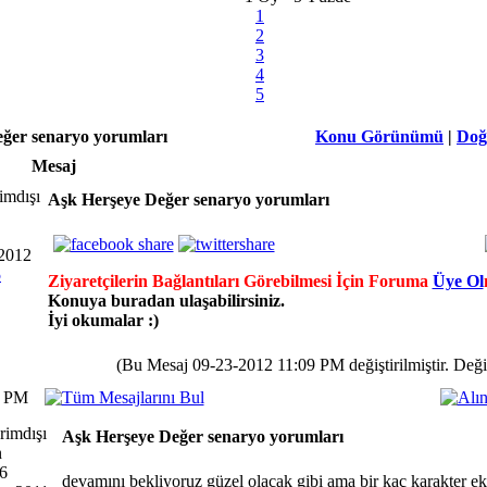
1
2
3
4
5
ğer senaryo yorumları
Konu Görünümü
|
Doğ
Mesaj
Aşk Herşeye Değer senaryo yorumları
 2012
5
Ziyaretçilerin Bağlantıları Görebilmesi İçin Foruma
Üye Ol
Konuya buradan ulaşabilirsiniz.
İyi okumalar :)
(Bu Mesaj 09-23-2012 11:09 PM değiştirilmiştir. Deği
8 PM
Aşk Herşeye Değer senaryo yorumları
n
6
devamını bekliyoruz güzel olacak gibi ama bir kaç karakter e