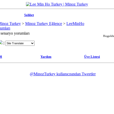
Sohbet
Minoz Turkey
>
Minoz Turkey Eğlence
>
LeeMinHo
umları
senaryo yorumları
Hoşgeldin
|
Ol
Yardım
Üye Listesi
@MinozTurkey kullanıcısından Tweetler