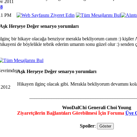
ov 2011
:
8
:11 PM
Aşk Herşeye Değer senaryo yorumları
ilginç bir hikaye olacağa benziyor merakla bekliyorum canım :) kişiler Al
hikayeni de böylelikle tebrik ederim umarım sonu güzel olur :) senden
Aşk Herşeye Değer senaryo yorumları
Hikayen ilginç olacak gibi. Merakla bekliyorum devamını kola
 2012
____________________________________________
WooDalChi Generali Choi Young
Ziyaretçilerin Bağlantıları Görebilmesi İçin Foruma
Üye 
Spoiler
: