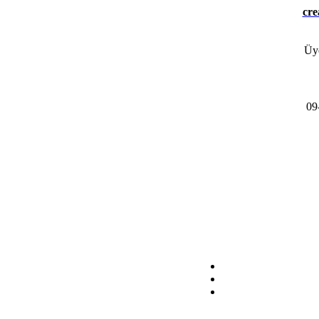
cre
Üye
09