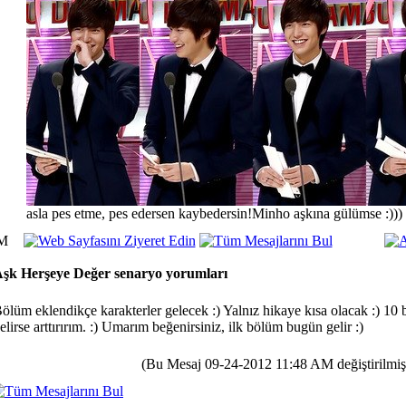
asla pes etme, pes edersen kaybedersin!Minho aşkına gülümse :)))
PM
şk Herşeye Değer senaryo yorumları
ölüm eklendikçe karakterler gelecek :) Yalnız hikaye kısa olacak :) 10
elirse arttırırım. :) Umarım beğenirsiniz, ilk bölüm bugün gelir :)
(Bu Mesaj 09-24-2012 11:48 AM değiştirilmişti