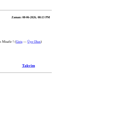
Zaman:
08-06-2026, 08:13 PM
 Misafir ! (
Giriş
—
Üye Olun
)
Takvim