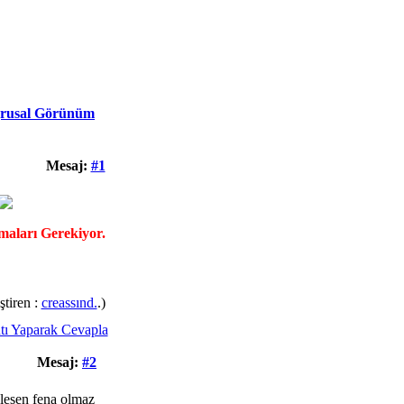
rusal Görünüm
Mesaj:
#1
maları Gerekiyor.
ştiren :
creassınd.
.)
Mesaj:
#2
klesen fena olmaz