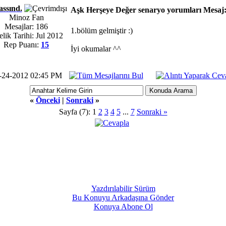
assınd.
Aşk Herşeye Değer senaryo yorumları
Mesaj
Minoz Fan
Mesajlar: 186
1.bölüm gelmiştir :)
lik Tarihi: Jul 2012
Rep Puanı:
15
İyi okumalar ^^
-24-2012 02:45 PM
«
Önceki
|
Sonraki
»
Sayfa (7):
1
2
3
4
5
...
7
Sonraki »
Yazdırılabilir Sürüm
Bu Konuyu Arkadaşına Gönder
Konuya Abone Ol