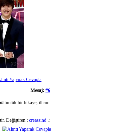
Mesaj:
#6
 bölümlük bir hikaye, ilham
r. Değiştiren :
creassınd.
.)