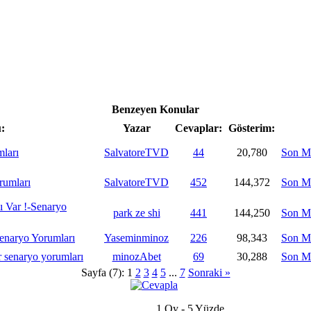
Benzeyen Konular
:
Yazar
Cevaplar:
Gösterim:
ları
SalvatoreTVD
44
20,780
Son M
rumları
SalvatoreTVD
452
144,372
Son M
ı Var !-Senaryo
park ze shi
441
144,250
Son M
aryo Yorumları
Yaseminminoz
226
98,343
Son M
 senaryo yorumları
minozAbet
69
30,288
Son M
Sayfa (7):
1
2
3
4
5
...
7
Sonraki »
1 Oy - 5 Yüzde