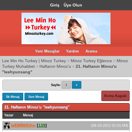
Giriş
Üye Olun
Yeni Mesajlar
Yardım
Arama
Lee Min Ho Turkey | Minoz Turkey
>
Minoz Turkey Eğlence
>
Minoz
Turkey Muhabbet
>
Haftanın Minoz'u
>
21. Haftanın Minoz'u
"leehyunsang"
Sayfa:
1
»
Konu Kapalı
İlk Mesaj
Son Mesaj
21. Haftanın Minoz'u "leehyunsang"
Yazar
Mesaj
leEMİN(E)ho
[
139
]
(08-20-2012 01:01 AM)