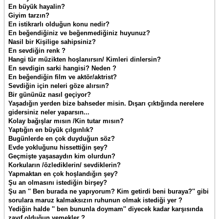
En büyük hayalin?
Giyim tarzın?
En istikrarlı olduğun konu nedir?
En beğendiğiniz ve beğenmediğiniz huyunuz?
Nasil bir Kişilige sahipsiniz?
En sevdiğin renk ?
Hangi tür müzikten hoşlanırsın/ Kimleri dinlersin?
En sevdigin sarki hangisi? Neden ?
En beğendiğin film ve aktör/aktrist?
Sevdiğin için neleri göze alırsın?
Bir gününüz nasıl geçiyor?
Yaşadığın yerden bize bahseder misin. Dışarı çıktığında nerelere
gidersiniz neler yaparsın...
Kolay bağışlar mısın /Kin tutar mısın?
Yaptığın en büyük çılgınlık?
Bugünlerde en çok duyduğun söz?
Evde yokluğunu hissettiğin şey?
Geçmişte yaşasaydın kim olurdun?
Korkuların /özlediklerin/ sevdiklerin?
Yapmaktan en çok hoşlandığın şey?
Şu an olmasını istediğin birşey?
Şu an '' Ben burada ne yapıyorum? Kim getirdi beni buraya?'' gibi
sorulara maruz kalmaksızın ruhunun olmak istediği yer ?
Yediğin halde '' ben bununla doymam'' diyecek kadar karşısında
zayıf olduğun yemekler ?