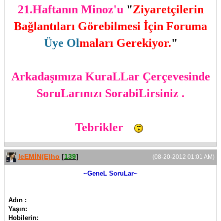
21.Haftanın Minoz'u
"
Ziyaretçilerin
Bağlantıları Görebilmesi İçin Foruma
Üye Ol
maları Gerekiyor.
"
Arkadaşımıza KuraLLar Çerçevesinde
SoruLarınızı SorabiLirsiniz .
Tebrikler
leEMİN(E)ho
[
139
]
(08-20-2012 01:01 AM)
~GeneL SoruLar~
Adın :
Yaşın:
Hobilerin: