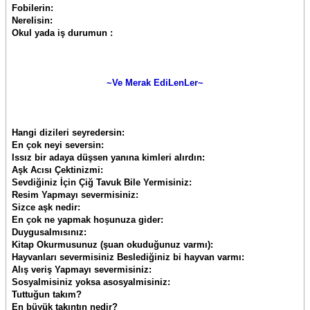
Fobilerin:
Nerelisin:
Okul yada iş durumun :
~Ve Merak EdiLenLer~
Hangi dizileri seyredersin:
En çok neyi seversin:
Issız bir adaya düşsen yanına kimleri alırdın:
Aşk Acısı Çektinizmi:
Sevdiğiniz İçin Çiğ Tavuk Bile Yermisiniz:
Resim Yapmayı severmisiniz:
Sizce aşk nedir:
En çok ne yapmak hoşunuza gider:
Duygusalmısınız:
Kitap Okurmusunuz (şuan okuduğunuz varmı):
Hayvanları severmisiniz Beslediğiniz bi hayvan varmı:
Alış veriş Yapmayı severmisiniz:
Sosyalmisiniz yoksa asosyalmisiniz:
Tuttuğun takım?
En büyük takıntın nedir?