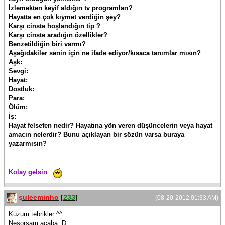
İzlemekten keyif aldığın tv programları?
Hayatta en çok kıymet verdiğin şey?
Karşı cinste hoşlandığın tip ?
Karşı cinste aradığın özellikler?
Benzetildiğin biri varmı?
Aşağıdakiler senin için ne ifade ediyor/kısaca tanımlar mısın?
Aşk:
Sevgi:
Hayat:
Dostluk:
Para:
Ölüm:
İş:
Hayat felsefen nedir? Hayatına yön veren düşüncelerin veya hayat
amacın nelerdir? Bunu açıklayan bir sözün varsa buraya
yazarmısın?
Kolay gelsin
şuleeminho
[
233
]
(08-20-2012 01:33 AM)
Kuzum tebrikler ^^
Nesorsam acaba :D