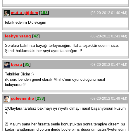
mutlu çiğdem
[
193
]
(08-20-2012 01:40 AM)
tebrik ederim Dicle'ciğim
leehyunsang
[
42
]
(08-20-2012 01:43 AM)
Sorulara bakılırsa bayağı terleyeceğim. Haha teşekkür ederim size.
Şimdi hakkımdaki her şeyi aydınlatacağım :P
besra
[
85
]
(08-20-2012 01:47 AM)
Tebrikler Dicim :)
ilk soru benden genel olarak MinHo'nun oyunculuğunu nasıl
buluyorsun?
şuleeminho
[
233
]
(08-20-2012 01:49 AM)
1)Olaylara tarafsız bakmayı iyi niyetli olmayı nasıl başarıyorsun kuzum
?
2) Malum sana her fırsatta senle konuştuktan sonra terapiye gitsem bu
kadar rahatlamam diyorum ilerde böyle bir iş düşünürmüsün?(yeteneğin