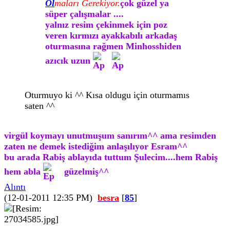
Ol
maları Gerekiyor.
çok güzel ya
süper çalışmalar ....
yalnız resim çekinmek için poz
veren kırmızı ayakkabılı arkadaş
oturmasına rağmen Minhosshiden
azıcık uzun
Oturmuyo ki ^^ Kısa oldugu için oturmamıs
saten ^^
virgül koymayı unutmuşum sanırım^^ ama resimden
zaten ne demek istediğim anlaşılıyor Esram^^
bu arada Rabiş ablayıda tuttum Şulecim....hem Rabiş
hem abla
güzelmiş^^
Alıntı
(12-01-2011 12:35 PM)
besra
[
85
]