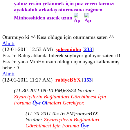
yalnız resim çekinmek için poz veren kırmızı
ayakkabılı arkadaş oturmasına rağmen
Minhosshiden azıcık uzun
Oturmuyo ki ^^ Kısa oldugu için oturmamıs saten ^^
Alıntı
(12-01-2011 12:53 AM)
şuleeminho
[
233
]
Esra'm Rabiş ablanda bilerek söylüyor gülüyor zaten :D
Esra'm yada MinHo uzun olduğu için ayağa kalkmamış
hehe :D
Alıntı
(12-01-2011 11:27 AM)
rabiyeBYX
[
153
]
(11-30-2011 08:10 PM)
eSs24 Yazılan:
Ziyaretçilerin Bağlantıları Görebilmesi İçin
Foruma
Üye Ol
maları Gerekiyor.
(11-30-2011 05:16 PM)
rabiyeBYX
Yazılan:
Ziyaretçilerin Bağlantıları
Görebilmesi İçin Foruma
Üye