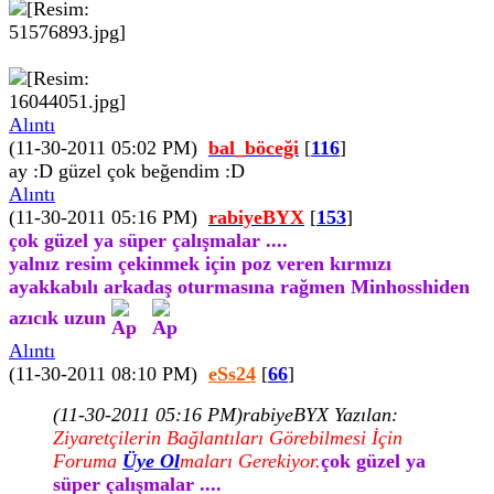
Alıntı
(11-30-2011 05:02 PM)
bal_böceği
[
116
]
ay :D güzel çok beğendim :D
Alıntı
(11-30-2011 05:16 PM)
rabiyeBYX
[
153
]
çok güzel ya süper çalışmalar ....
yalnız resim çekinmek için poz veren kırmızı
ayakkabılı arkadaş oturmasına rağmen Minhosshiden
azıcık uzun
Alıntı
(11-30-2011 08:10 PM)
eSs24
[
66
]
(11-30-2011 05:16 PM)
rabiyeBYX Yazılan:
Ziyaretçilerin Bağlantıları Görebilmesi İçin
Foruma
Üye Ol
maları Gerekiyor.
çok güzel ya
süper çalışmalar ....