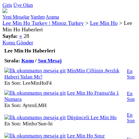
Giriş
Üye Olun
Yeni Mesajlar
Yardım
Arama
Lee Min Ho Turkey | Minoz Turkey
>
Lee Min Ho
>
Lee
Min Ho Haberleri
Sayfa:
«
28
Konu Gönder
Lee Min Ho Haberleri
Sırala:
Konu
/
Son Mesaj
MinMin Çiftinin Ayrılık
En
Haberi Yalan Mı?
Son
En Son: LeeMinHoF4
Lee Min Ho Fransa'da 1
En
Numara
Son
En Son: AytenLMH
En
Düşünceli Lee Min Ho
Son
En Son: Minho'Sun-hi
Lee Min Ho Sınır