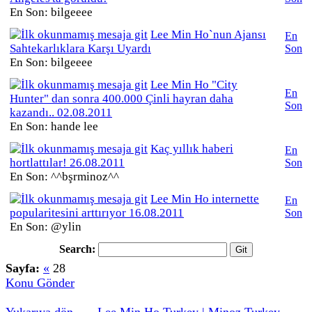
En Son: bilgeeee
Lee Min Ho`nun Ajansı
En
Sahtekarlıklara Karşı Uyardı
Son
En Son: bilgeeee
Lee Min Ho "City
En
Hunter" dan sonra 400.000 Çinli hayran daha
Son
kazandı.. 02.08.2011
En Son: hande lee
Kaç yıllık haberi
En
hortlattılar! 26.08.2011
Son
En Son: ^^bşrminoz^^
Lee Min Ho internette
En
popularitesini arttırıyor 16.08.2011
Son
En Son: @ylin
Search:
Sayfa:
«
28
Konu Gönder