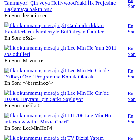
En
Tanımıyor! Çin veya Hollywood'daki İlk Projesine
Son
Başlamaya Yakın Mı?
En Son: lee min seo
Canlandırdıkları
En
Karakterlerin İsimleriyle Bütünleşen Ünlüler !
Son
En Son: eSs24
Lee Min Ho 'nun 2011
En
sbs ödülleri
Son
En Son: Mrvm_re
Lee Min Ho Çin'de
En
'Yılbaşı Özel' Programına Konuk Olacak.
Son
En Son: ^^bşrminoz^^
Lee Min Ho Çin'de
En
10.000 Hayranı İçin Şarkı Söylüyor
Son
En Son: melike01
111206 Lee Min Ho
En
interview with “Music Chart”
Son
En Son: LeeMinHoF4
TV Dizisi Yapım
En