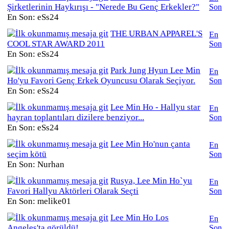
Şirketlerinin Haykırışı - "Nerede Bu Genç Erkekler?"
Son
En Son: eSs24
THE URBAN APPAREL'S
En
COOL STAR AWARD 2011
Son
En Son: eSs24
Park Jung Hyun Lee Min
En
Ho'yu Favori Genç Erkek Oyuncusu Olarak Seçiyor.
Son
En Son: eSs24
Lee Min Ho - Hallyu star
En
hayran toplantıları dizilere benziyor...
Son
En Son: eSs24
Lee Min Ho'nun çanta
En
seçim kötü
Son
En Son: Nurhan
Rusya, Lee Min Ho`yu
En
Favori Hallyu Aktörleri Olarak Seçti
Son
En Son: melike01
Lee Min Ho Los
En
Angeles'ta görüldü!
Son