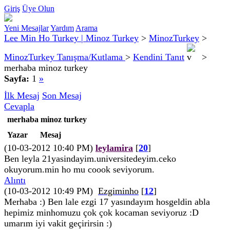
Giriş
Üye Olun
Yeni Mesajlar
Yardım
Arama
Lee Min Ho Turkey | Minoz Turkey
>
MinozTurkey
>
MinozTurkey Tanışma/Kutlama
>
Kendini Tanıt
>
merhaba minoz turkey
Sayfa:
1
»
İlk Mesaj
Son Mesaj
Cevapla
merhaba minoz turkey
Yazar
Mesaj
(10-03-2012 10:40 PM)
leylamira
[
20
]
Ben leyla 21yasindayim.universitedeyim.ceko
okuyorum.min ho mu coook seviyorum.
Alıntı
(10-03-2012 10:49 PM)
Ezgiminho
[
12
]
Merhaba :) Ben lale ezgi 17 yasındayım hosgeldin abla
hepimiz minhomuzu çok çok kocaman seviyoruz :D
umarım iyi vakit geçirirsin :)