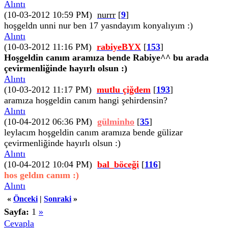
Alıntı
(10-03-2012 10:59 PM)
nurrr
[
9
]
hoşgeldn unni nur ben 17 yasndayım konyalıyım :)
Alıntı
(10-03-2012 11:16 PM)
rabiyeBYX
[
153
]
Hoşgeldin canım aramıza bende Rabiye^^ bu arada
çevirmenliğinde hayırlı olsun :)
Alıntı
(10-03-2012 11:17 PM)
mutlu çiğdem
[
193
]
aramıza hoşgeldin canım hangi şehirdensin?
Alıntı
(10-04-2012 06:36 PM)
gülminho
[
35
]
leylacım hoşgeldin canım aramıza bende gülizar
çevirmenliğinde hayırlı olsun :)
Alıntı
(10-04-2012 10:04 PM)
bal_böceği
[
116
]
hos geldın canım :)
Alıntı
«
Önceki
|
Sonraki
»
Sayfa:
1
»
Cevapla