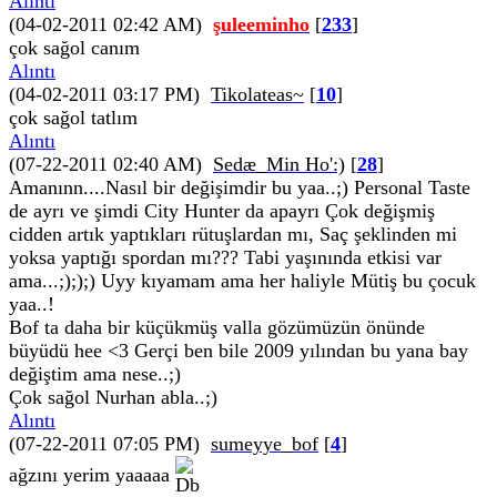
Alıntı
(04-02-2011 02:42 AM)
şuleeminho
[
233
]
çok sağol canım
Alıntı
(04-02-2011 03:17 PM)
Tikolateas~
[
10
]
çok sağol tatlım
Alıntı
(07-22-2011 02:40 AM)
Sedæ_Min Ho':)
[
28
]
Amanınn....Nasıl bir değişimdir bu yaa..;) Personal Taste
de ayrı ve şimdi City Hunter da apayrı Çok değişmiş
cidden artık yaptıkları rütuşlardan mı, Saç şeklinden mi
yoksa yaptığı spordan mı??? Tabi yaşınında etkisi var
ama...;););) Uyy kıyamam ama her haliyle Mütiş bu çocuk
yaa..!
Bof ta daha bir küçükmüş valla gözümüzün önünde
büyüdü hee <3 Gerçi ben bile 2009 yılından bu yana bay
değiştim ama nese..;)
Çok sağol Nurhan abla..;)
Alıntı
(07-22-2011 07:05 PM)
sumeyye_bof
[
4
]
ağzını yerim yaaaaa