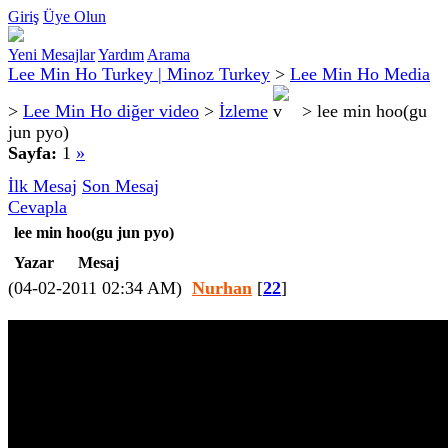
Giriş
Üye Olun
Yeni Mesajlar
Yardım
Arama
Lee Min Ho Turkey | Minoz Turkey
>
Lee Min Ho Media
>
Lee Min Ho diğer video
>
İzleme
>
lee min hoo(gu
jun pyo)
Sayfa:
1
»
İlk Mesaj
Son Mesaj
Cevapla
lee min hoo(gu jun pyo)
Yazar
Mesaj
(04-02-2011 02:34 AM)
Nurhan
[
22
]