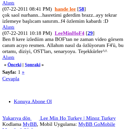
Alıntı
(07-22-2011 08:41 PM)
hande lee
[
58
]
çok saol nurhann...hasretimi gderdim brazz..ayy tekrar
izlemeye başlıcam sanırım..f4 özlemim kabardı :D
Alıntı
(07-22-2011 10:18 PM)
LeeMinHoF4
[
29
]
Ben 8 kere izlediim ama BOF'tan ne zaman video görsem
canım acıyo resmen. Allahım nasıl da özlüyorum F4'ü, bu
ortamı, diziyi, OST'ları, senaryoyu. Teşekkürler^^
Alıntı
«
Önceki
|
Sonraki
»
Sayfa:
1
»
Cevapla
Konuya Abone Ol
Yukarıya dön
Lee Min Ho Turkey | Minoz Turkey
Kodlama
MyBB
, Mobil Uygulama:
MyBB GoMobile