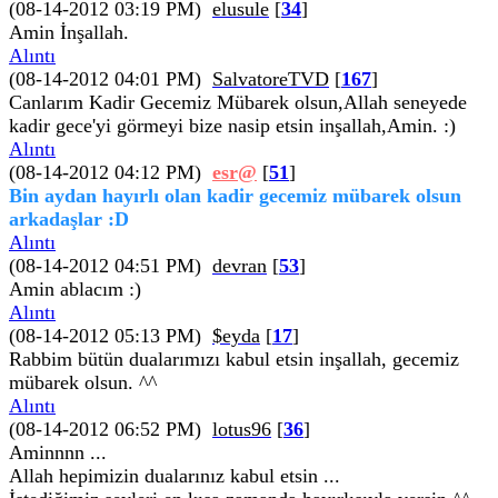
(08-14-2012 03:19 PM)
elusule
[
34
]
Amin İnşallah.
Alıntı
(08-14-2012 04:01 PM)
SalvatoreTVD
[
167
]
Canlarım Kadir Gecemiz Mübarek olsun,Allah seneyede
kadir gece'yi görmeyi bize nasip etsin inşallah,Amin. :)
Alıntı
(08-14-2012 04:12 PM)
esr@
[
51
]
Bin aydan hayırlı olan kadir gecemiz mübarek olsun
arkadaşlar :D
Alıntı
(08-14-2012 04:51 PM)
devran
[
53
]
Amin ablacım :)
Alıntı
(08-14-2012 05:13 PM)
$eyda
[
17
]
Rabbim bütün dualarımızı kabul etsin inşallah, gecemiz
mübarek olsun. ^^
Alıntı
(08-14-2012 06:52 PM)
lotus96
[
36
]
Aminnnn ...
Allah hepimizin dualarınız kabul etsin ...