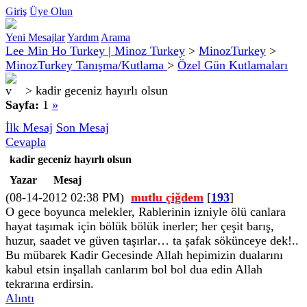
Giriş
Üye Olun
Yeni Mesajlar
Yardım
Arama
Lee Min Ho Turkey | Minoz Turkey
>
MinozTurkey
>
MinozTurkey Tanışma/Kutlama
>
Özel Gün Kutlamaları
>
kadir geceniz hayırlı olsun
Sayfa:
1
»
İlk Mesaj
Son Mesaj
Cevapla
kadir geceniz hayırlı olsun
Yazar
Mesaj
(08-14-2012 02:38 PM)
mutlu çiğdem
[
193
]
O gece boyunca melekler, Rablerinin izniyle ölü canlara
hayat taşımak için bölük bölük inerler; her çeşit barış,
huzur, saadet ve güven taşırlar… ta şafak sökünceye dek!..
Bu mübarek Kadir Gecesinde Allah hepimizin dualarını
kabul etsin inşallah canlarım bol bol dua edin Allah
tekrarına erdirsin.
Alıntı