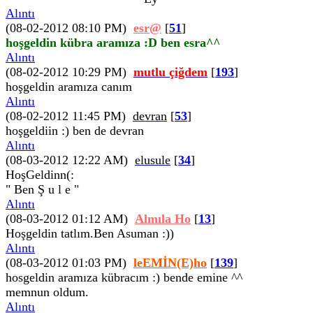
Alıntı
(08-02-2012 08:10 PM)
esr@
[
51
]
hoşgeldin kübra aramıza :D ben esra^^
Alıntı
(08-02-2012 10:29 PM)
mutlu çiğdem
[
193
]
hoşgeldin aramıza canım
Alıntı
(08-02-2012 11:45 PM)
devran
[
53
]
hoşgeldiin :) ben de devran
Alıntı
(08-03-2012 12:22 AM)
elusule
[
34
]
HoşGeldinn(:
" Ben Ş u l e "
Alıntı
(08-03-2012 01:12 AM)
Almıla Ho
[
13
]
Hoşgeldin tatlım.Ben Asuman :))
Alıntı
(08-03-2012 01:03 PM)
leEMİN(E)ho
[
139
]
hosgeldin aramıza kübracım :) bende emine ^^
memnun oldum.
Alıntı