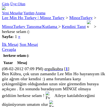
Giriş
Üye Olun
Yeni Mesajlar
Yardım
Arama
Lee Min Ho Turkey | Minoz Turkey
>
MinozTurkey
>
MinozTurkey Tanışma/Kutlama
>
Kendini Tanıt
>
herkese selam (:
Sayfa:
1
»
İlk Mesaj
Son Mesaj
Cevapla
herkese selam (:
Yazar
Mesaj
(08-02-2012 07:09 PM)
ergulkubra
[
1
]
Ben Kübra, çok uzun zamandır Lee Min Ho hayranıyım ilk
göz ağrım olur kendisi :) ama forumlara karşı
çekingenliğim olduğundan uzun süre giremedim buraya
açıkçası . En sonunda buradayııım MİNOZ olmaya
geldiiim herkese selam !
Aileye katılabileceğimi
düşünüyorum umatım olur