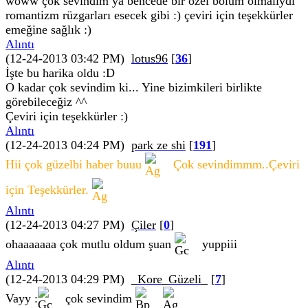
woww çok sevindim ya bencede bir özel bölüm olmalıydı
romantizm rüzgarları esecek gibi :) çeviri için teşekkürler
emeğine sağlık :)
Alıntı
(12-24-2013 03:42 PM)
lotus96
[
36
]
İşte bu harika oldu :D
O kadar çok sevindim ki... Yine bizimkileri birlikte
görebileceğiz ^^
Çeviri için teşekkürler :)
Alıntı
(12-24-2013 04:24 PM)
park ze shi
[
191
]
Hii çok güzelbi haber buuu
Çok sevindimmm..Çeviri
için Teşekkürler.
Alıntı
(12-24-2013 04:27 PM)
Çiler
[
0
]
ohaaaaaaa çok mutlu oldum şuan
yuppiii
Alıntı
(12-24-2013 04:29 PM)
_Kore_Güzeli_
[
7
]
Vayy :
çok sevindim