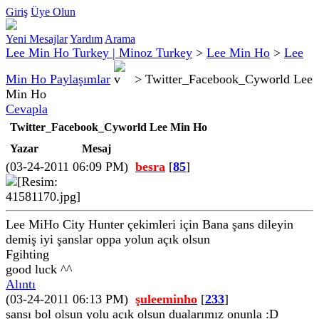
Giriş
Üye Olun
Yeni Mesajlar
Yardım
Arama
Lee Min Ho Turkey | Minoz Turkey
>
Lee Min Ho
>
Lee
Min Ho Paylaşımlar
>
Twitter_Facebook_Cyworld Lee
Min Ho
Cevapla
Twitter_Facebook_Cyworld Lee Min Ho
Yazar
Mesaj
(03-24-2011 06:09 PM)
besra
[
85
]
Lee MiHo City Hunter çekimleri için Bana şans dileyin
demiş iyi şanslar oppa yolun açık olsun
Fgihting
good luck ^^
Alıntı
(03-24-2011 06:13 PM)
şuleeminho
[
233
]
şansı bol olsun yolu açık olsun dualarımız onunla :D