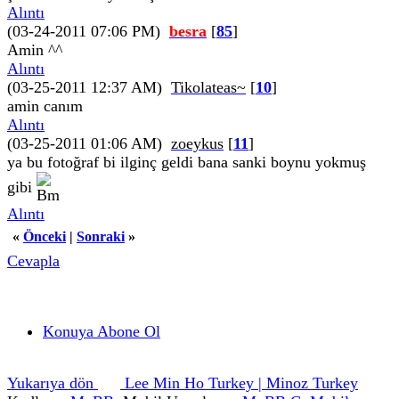
Alıntı
(03-24-2011 07:06 PM)
besra
[
85
]
Amin ^^
Alıntı
(03-25-2011 12:37 AM)
Tikolateas~
[
10
]
amin canım
Alıntı
(03-25-2011 01:06 AM)
zoeykus
[
11
]
ya bu fotoğraf bi ilginç geldi bana sanki boynu yokmuş
gibi
Alıntı
«
Önceki
|
Sonraki
»
Cevapla
Konuya Abone Ol
Yukarıya dön
Lee Min Ho Turkey | Minoz Turkey