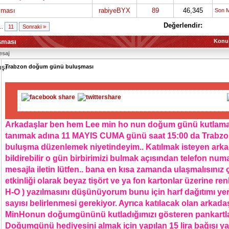
şması
rabiyeBYX
89
46,345
Son 
Değerlendir:
...
11
Sonraki »
şması
Konu
esaj
Trabzon doğum günü buluşması
Arkadaşlar ben hem Lee min ho nun doğum günü kutlaması
tanımak adına 11 MAYIS CUMA günü saat 15:00 da Trabzo
buluşma düzenlemek niyetindeyim.. Katılmak isteyen arka
bildirebilir o gün birbirimizi bulmak açısından telefon numa
mesajla iletin lütfen.. bana en kısa zamanda ulaşmalısın
etkinliği olarak beyaz tişört ve ya fon kartonlar üzerine renk
H-O ) yazılmasını düşünüyorum bunu için harf dağıtımı yer
sayısı belirlenmesi gerekiyor. Ayrıca katılacak olan arkada
MinHonun doğumgününü kutladığımızı gösteren pankartlar 
Doğumgünü hediyesini almak için yapılan 15 lira bağışı y