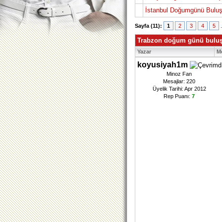
İstanbul Doğumgünü Bulu
Sayfa (11):
1
2
3
4
5
Trabzon doğum günü bulu
Yazar
M
koyusiyah1m
Minoz Fan
Mesajlar: 220
Üyelik Tarihi: Apr 2012
Rep Puanı:
7