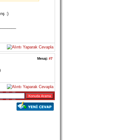
nş :)
________
Mesaj:
#7
)