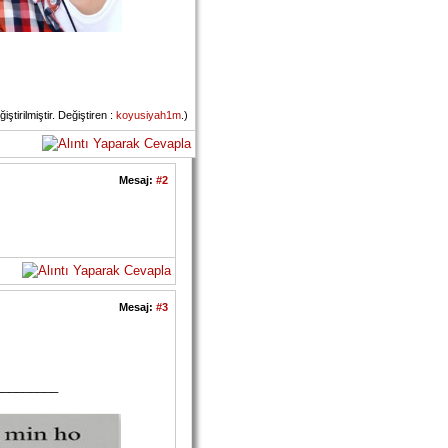
tirilmiştir. Değiştiren :
koyusiyah1m
.)
Mesaj:
#2
Mesaj:
#3
_________