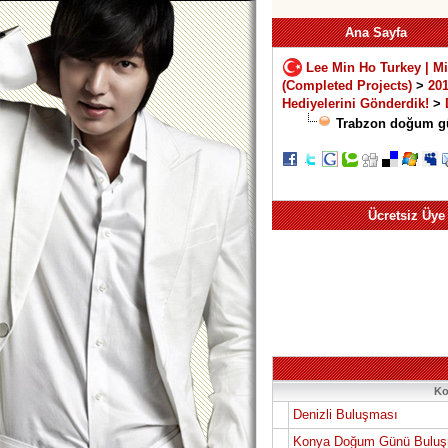
Ana Sayfa
Lee Min Ho Turkey | M
(Completed Projects)
>
201
Hediyelerini Gönderdik!
>
Trabzon doğum g
Ücretsiz Üye
Ko
Denizli Buluşması
Konya Doğum Günü Buluşm