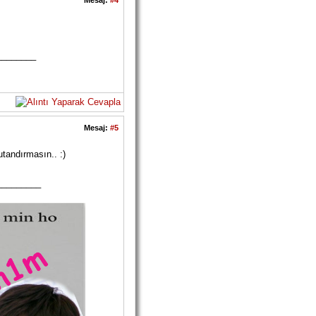
Mesaj:
#4
________
Mesaj:
#5
tandırmasın.. :)
_________