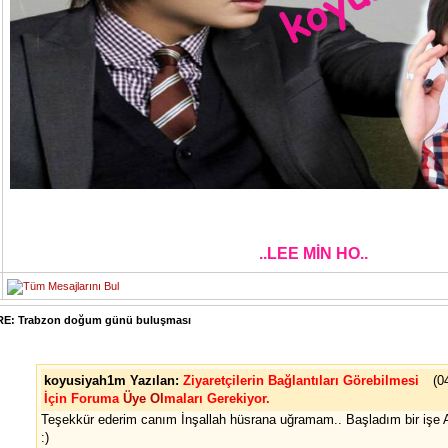
..LEE MİN HO..
RE: Trabzon doğum günü buluşması
koyusiyah1m Yazılan:
Ziyaretçilerin Bağlantıları Görebilmesi
(0
İçin Foruma
Üye Ol
maları Gerekiyor.
Teşekkür ederim canım İnşallah hüsrana uğramam.. Başladım bir işe A
:)