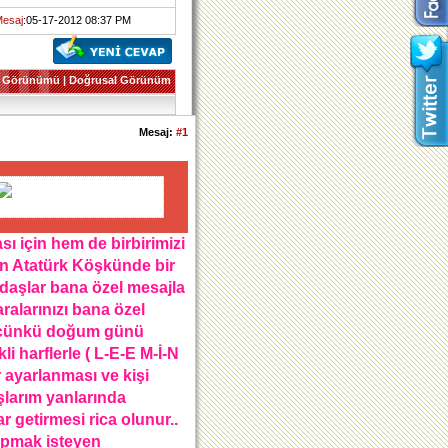
Mesaj
:05-17-2012 08:37 PM
 Görünümü
|
Doğrusal Görünüm
Mesaj:
#1
 için hem de birbirimizi
n Atatürk Köşkünde bir
daşlar bana özel mesajla
ralarınızı bana özel
ız çünkü doğum günü
li harflerle ( L-E-E M-İ-N
 ayarlanması ve kişi
şlarım yanlarında
getirmesi rica olunur..
apmak isteyen