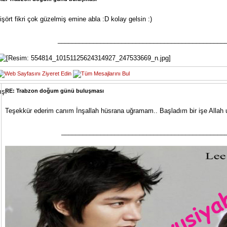
tişört fikri çok güzelmiş emine abla :D kolay gelsin :)
_______________________________________________
RE: Trabzon doğum günü buluşması
Teşekkür ederim canım İnşallah hüsrana uğramam.. Başladım bir işe Allah u
______________________________________________