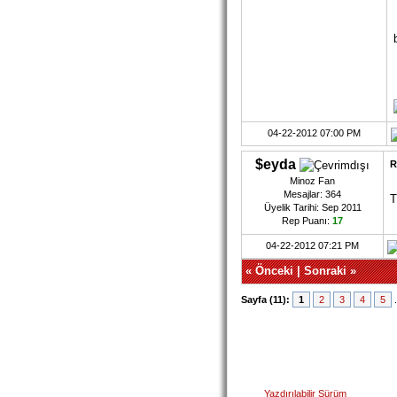
04-22-2012 07:00 PM
$eyda
R
Minoz Fan
Mesajlar: 364
T
Üyelik Tarihi: Sep 2011
Rep Puanı:
17
04-22-2012 07:21 PM
«
Önceki
|
Sonraki
»
Sayfa (11):
1
2
3
4
5
Yazdırılabilir Sürüm