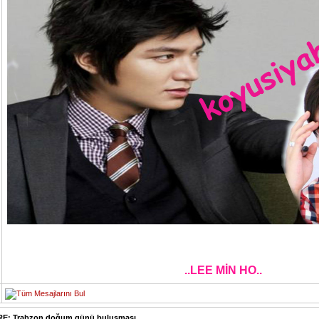
..LEE MİN HO..
RE: Trabzon doğum günü buluşması