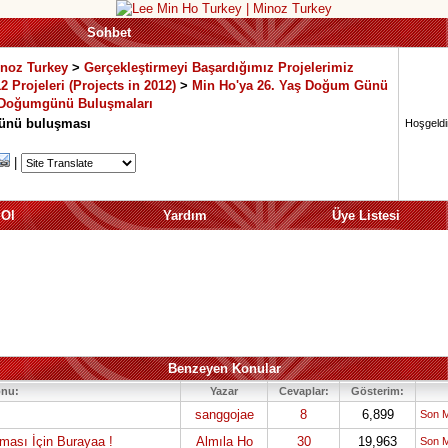
Sohbet
inoz Turkey
>
Gerçekleştirmeyi Başardığımız Projelerimiz
2 Projeleri (Projects in 2012)
>
Min Ho'ya 26. Yaş Doğum Günü
Doğumgünü Buluşmaları
ünü buluşması
Hoşgeldin
|
 Ol
Yardım
Üye Listesi
Benzeyen Konular
nu:
Yazar
Cevaplar:
Gösterim:
sanggojae
8
6,899
Son 
ası İçin Burayaa !
Almıla Ho
30
19,963
Son 