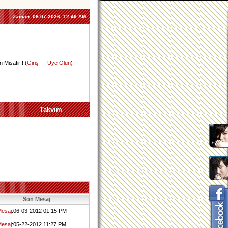
Zaman:
08-07-2026, 12:49 AM
 Misafir ! (
Giriş
—
Üye Olun
)
Takvim
Son Mesaj
Mesaj
:06-03-2012 01:15 PM
Mesaj
:05-22-2012 11:27 PM