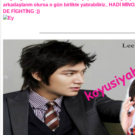
arkadaşlarım olursa o gün birlikte yatırabiliriz.. HADİ 
DE FİGHTİNG :))
_____________________________________________