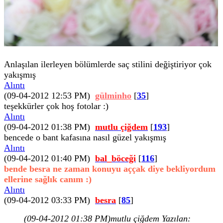
Anlaşılan ilerleyen bölümlerde saç stilini değiştiriyor çok
yakışmış
Alıntı
(09-04-2012 12:53 PM)
gülminho
[
35
]
teşekkürler çok hoş fotolar :)
Alıntı
(09-04-2012 01:38 PM)
mutlu çiğdem
[
193
]
bencede o bant kafasına nasıl güzel yakışmış
Alıntı
(09-04-2012 01:40 PM)
bal_böceği
[
116
]
bende besra ne zaman konuyu aççak diye bekliyordum
ellerine sağlık canım :)
Alıntı
(09-04-2012 03:33 PM)
besra
[
85
]
(09-04-2012 01:38 PM)
mutlu çiğdem Yazılan: