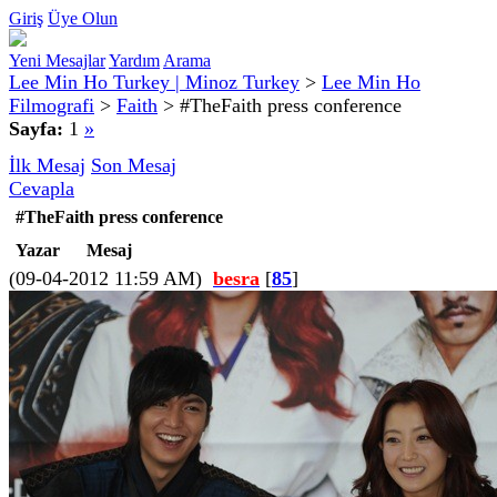
Giriş
Üye Olun
Yeni Mesajlar
Yardım
Arama
Lee Min Ho Turkey | Minoz Turkey
>
Lee Min Ho
Filmografi
>
Faith
>
#TheFaith press conference
Sayfa:
1
»
İlk Mesaj
Son Mesaj
Cevapla
#TheFaith press conference
Yazar
Mesaj
(09-04-2012 11:59 AM)
besra
[
85
]