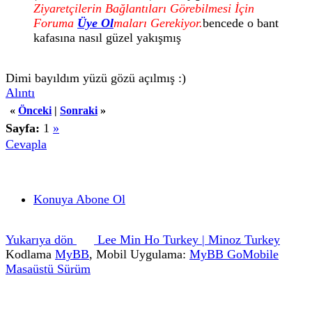
Ziyaretçilerin Bağlantıları Görebilmesi İçin
Foruma
Üye Ol
maları Gerekiyor.
bencede o bant
kafasına nasıl güzel yakışmış
Dimi bayıldım yüzü gözü açılmış :)
Alıntı
«
Önceki
|
Sonraki
»
Sayfa:
1
»
Cevapla
Konuya Abone Ol
Yukarıya dön
Lee Min Ho Turkey | Minoz Turkey
Kodlama
MyBB
, Mobil Uygulama:
MyBB GoMobile
Masaüstü Sürüm