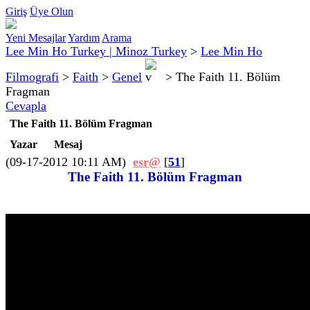
Giriş
Üye Olun
Yeni Mesajlar
Yardım
Arama
Lee Min Ho Turkey | Minoz Turkey
>
Lee Min Ho
Filmografi
>
Faith
>
Genel
>
The Faith 11. Bölüm
Fragman
Cevapla
The Faith 11. Bölüm Fragman
Yazar
Mesaj
(09-17-2012 10:11 AM)
esr@
[
51
]
The Faith 11. Bölüm Fragman