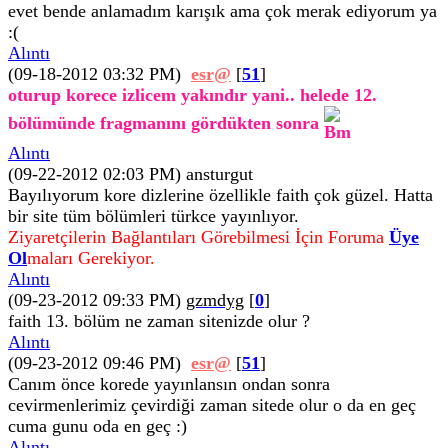
evet bende anlamadım karışık ama çok merak ediyorum ya
:(
Alıntı
(09-18-2012 03:32 PM)
esr@
[
51
]
oturup korece izlicem yakındır yani.. helede 12.
bölümünde fragmanını gördükten sonra
Alıntı
(09-22-2012 02:03 PM)
ansturgut
Bayılıyorum kore dizlerine özellikle faith çok güzel. Hatta
bir site tüm bölümleri türkce yayınlıyor.
Ziyaretçilerin Bağlantıları Görebilmesi İçin Foruma
Üye
Ol
maları Gerekiyor.
Alıntı
(09-23-2012 09:33 PM)
gzmdyg
[
0
]
faith 13. bölüm ne zaman sitenizde olur ?
Alıntı
(09-23-2012 09:46 PM)
esr@
[
51
]
Canım önce korede yayınlansın ondan sonra
cevirmenlerimiz çevirdiği zaman sitede olur o da en geç
cuma gunu oda en geç :)
Alıntı