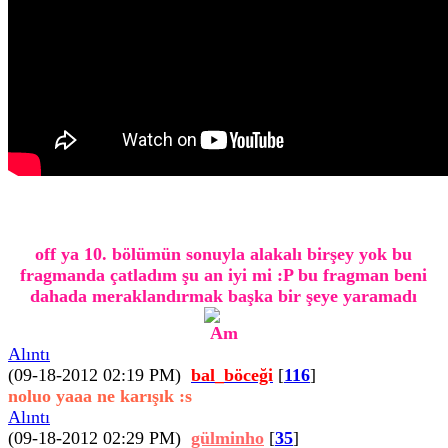
off ya 10. bölümün sonuyla alakalı birşey yok bu
fragmanda çatladım şu an iyi mi :P bu fragman beni
dahada meraklandırmak başka bir şeye yaramadı
Alıntı
(09-18-2012 02:19 PM)
bal_böceği
[
116
]
noluo yaaa ne karışık :s
Alıntı
(09-18-2012 02:29 PM)
gülminho
[
35
]