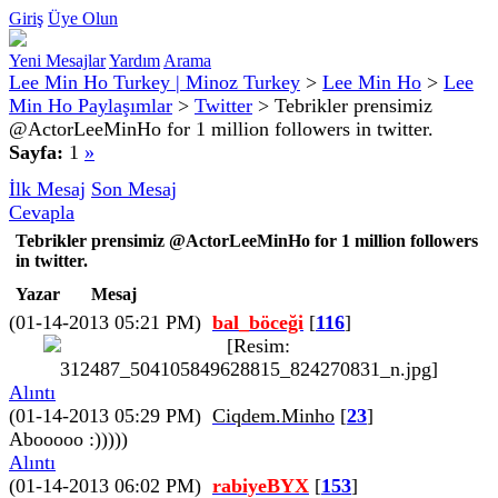
Giriş
Üye Olun
Yeni Mesajlar
Yardım
Arama
Lee Min Ho Turkey | Minoz Turkey
>
Lee Min Ho
>
Lee
Min Ho Paylaşımlar
>
Twitter
>
Tebrikler prensimiz
@ActorLeeMinHo for 1 million followers in twitter.
Sayfa:
1
»
İlk Mesaj
Son Mesaj
Cevapla
Tebrikler prensimiz @ActorLeeMinHo for 1 million followers
in twitter.
Yazar
Mesaj
(01-14-2013 05:21 PM)
bal_böceği
[
116
]
Alıntı
(01-14-2013 05:29 PM)
Ciqdem.Minho
[
23
]
Abooooo :)))))
Alıntı
(01-14-2013 06:02 PM)
rabiyeBYX
[
153
]