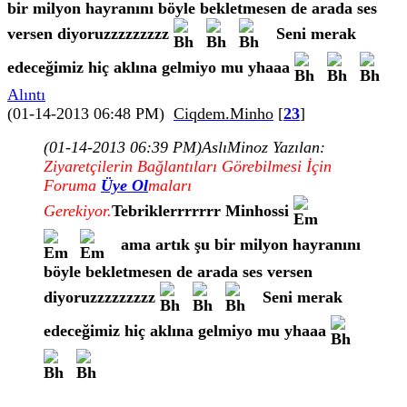
bir milyon hayranını böyle bekletmesen de arada ses
versen diyoruzzzzzzzzz
Seni merak
edeceğimiz hiç aklına gelmiyo mu yhaaa
Alıntı
(01-14-2013 06:48 PM)
Ciqdem.Minho
[
23
]
(01-14-2013 06:39 PM)
AslıMinoz Yazılan:
Ziyaretçilerin Bağlantıları Görebilmesi İçin
Foruma
Üye Ol
maları
Gerekiyor.
Tebriklerrrrrrr Minhossi
ama artık şu bir milyon hayranını
böyle bekletmesen de arada ses versen
diyoruzzzzzzzzz
Seni merak
edeceğimiz hiç aklına gelmiyo mu yhaaa