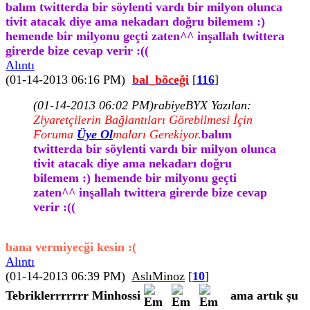
balım twitterda bir söylenti vardı bir milyon olunca
tivit atacak diye ama nekadarı doğru bilemem :)
hemende bir milyonu geçti zaten^^ inşallah twittera
girerde bize cevap verir :((
Alıntı
(01-14-2013 06:16 PM)
bal_böceği
[
116
]
(01-14-2013 06:02 PM)
rabiyeBYX Yazılan:
Ziyaretçilerin Bağlantıları Görebilmesi İçin
Foruma
Üye Ol
maları Gerekiyor.
balım
twitterda bir söylenti vardı bir milyon olunca
tivit atacak diye ama nekadarı doğru
bilemem :) hemende bir milyonu geçti
zaten^^ inşallah twittera girerde bize cevap
verir :((
bana vermiyecği kesin :(
Alıntı
(01-14-2013 06:39 PM)
AslıMinoz
[
10
]
Tebriklerrrrrrr Minhossi
ama artık şu