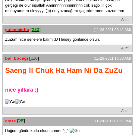
gerçeği de olur inşallah Aminnnnnnnnnnnnnn cok sağolllll çok
mutluyummm oleyyyy :)))) ne yazacağımı şaşırdımmmm zuzummm
Alıntı
şuleeminho
[
233
]
(11-28-2011 03:41 AM)
ZuZum nice senelere balım :D Herşey gönlünce olsun.
Alıntı
bal_böceği
[
116
]
(11-28-2011 10:33 AM)
Saeng İl Chuk Ha Ham Ni Da ZuZu
nice yıllara :)
Alıntı
craze
[
25
]
(11-28-2011 07:30 PM)
Doğum günün kutlu olsun canım ^_^