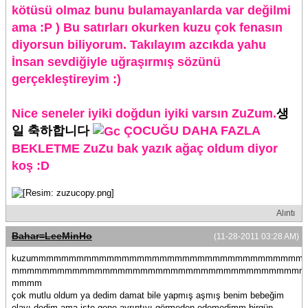
kötüsü olmaz bunu bulamayanlarda var değilmi
ama :P ) Bu satırları okurken kuzu çok fenasın
diyorsun biliyorum. Takılayım azcıkda yahu
İnsan sevdiğiyle uğraşırmış sözünü
gerçekleştireyim :)
Nice seneler iyiki doğdun iyiki varsın ZuZum.
생
일 축하합니다
ÇOCUĞU DAHA FAZLA
BEKLETME ZuZu bak yazık ağaç oldum diyor
koş :D
Alıntı
Bahar=LeeMinHo
(11-28-2011 03:28 AM)
kuzummmmmmmmmmmmmmmmmmmmmmmmmmmmmmmmmmmm
mmmmmmmmmmmmmmmmmmmmmmmmmmmmmmmmmmmmmmm
mmmm
çok mutlu oldum ya dedim damat bile yapmış aşmış benim bebeğim
olayı dedim ama işte gene ayrıntıyı görmeden edemedimm birgün