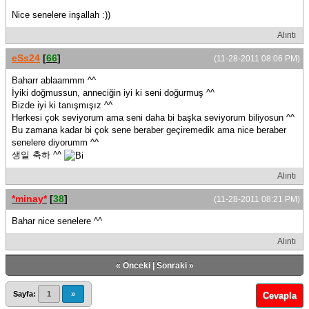
Nice senelere inşallah :))
Alıntı
eSs24
[
66
]
(11-28-2011 08:06 PM)
Baharr ablaammm ^^
İyiki doğmussun, anneciğin iyi ki seni doğurmuş ^^
Bizde iyi ki tanışmışız ^^
Herkesi çok seviyorum ama seni daha bi başka seviyorum biliyosun ^^
Bu zamana kadar bi çok sene beraber geçiremedik ama nice beraber
senelere diyorumm ^^
생일 축하 ^^
Alıntı
*minay*
[
38
]
(11-28-2011 08:21 PM)
Bahar nice senelere ^^
Alıntı
«
Önceki
|
Sonraki
»
Sayfa:
1
»
Cevapla