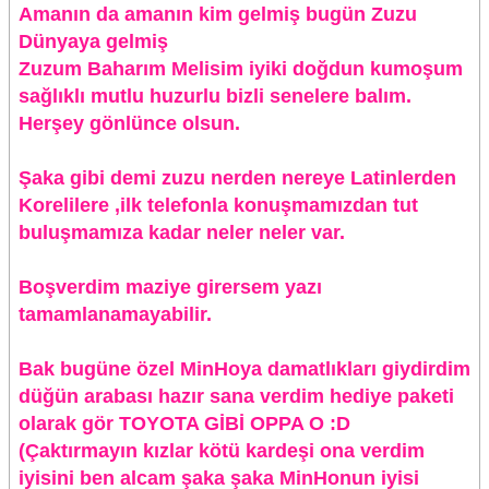
Amanın da amanın kim gelmiş bugün Zuzu
Dünyaya gelmiş
Zuzum Baharım Melisim iyiki doğdun kumoşum
sağlıklı mutlu huzurlu bizli senelere balım.
Herşey gönlünce olsun.
Şaka gibi demi zuzu nerden nereye Latinlerden
Korelilere ,ilk telefonla konuşmamızdan tut
buluşmamıza kadar neler neler var.
Boşverdim maziye girersem yazı
tamamlanamayabilir.
Bak bugüne özel MinHoya damatlıkları giydirdim
düğün arabası hazır sana verdim hediye paketi
olarak gör TOYOTA GİBİ OPPA O :D
(Çaktırmayın kızlar kötü kardeşi ona verdim
iyisini ben alcam şaka şaka MinHonun iyisi