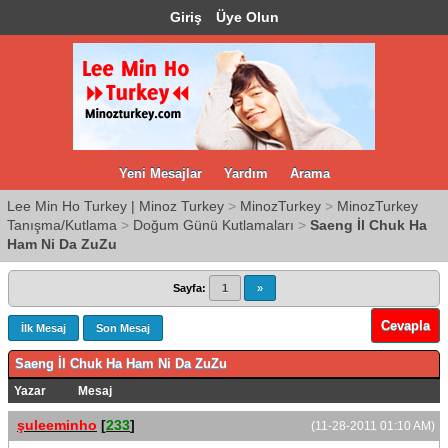
Giriş
Üye Olun
Yeni Mesajlar
Yardım
Arama
Lee Min Ho Turkey | Minoz Turkey
>
MinozTurkey
>
MinozTurkey
Tanışma/Kutlama
>
Doğum Günü Kutlamaları
>
Saeng İl Chuk Ha
Ham Ni Da ZuZu
Sayfa:
1
»
Cevapla
İlk Mesaj
Son Mesaj
Saeng İl Chuk Ha Ham Ni Da ZuZu
Yazar
Mesaj
şuleeminho
[
233
]
(11-28-2011 01:10 AM)