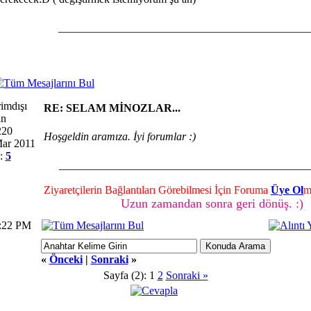
_____________________________________________
RE: SELAM MİNOZLAR...
an
220
Hoşgeldin aramıza. İyi forumlar :)
Mar 2011
ı:
5
_____________________________________________
Ziyaretçilerin Bağlantıları Görebilmesi İçin Foruma
Üye Ol
m
Uzun zamandan sonra geri dönüş. :)
0:22 PM
«
Önceki
|
Sonraki
»
Sayfa (2):
1
2
Sonraki »