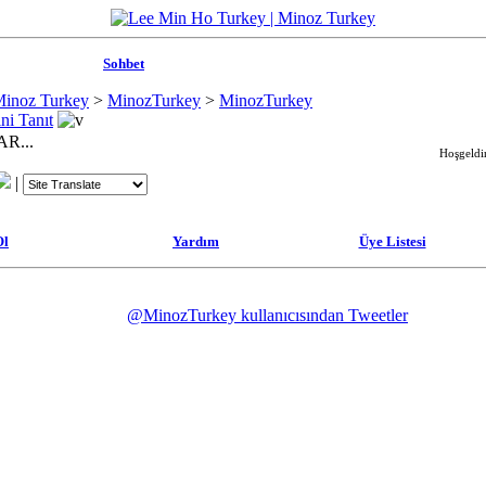
Sohbet
Minoz Turkey
>
MinozTurkey
>
MinozTurkey
ni Tanıt
R...
Hoşgeldin
|
Ol
Yardım
Üye Listesi
@MinozTurkey kullanıcısından Tweetler