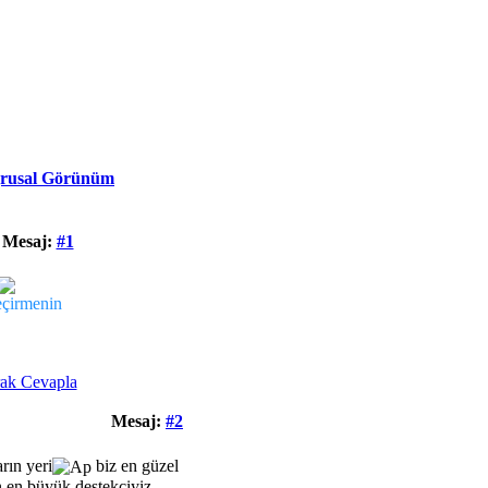
rusal Görünüm
Mesaj:
#1
eçirmenin
Mesaj:
#2
rın yeri
biz en güzel
 en büyük destekçiyiz