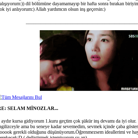
alışıyorum:)) dil bölümüne dayamamayıp bir hafta sonra bırakan biriyi
ok iyi anlıyorum:) Allah yardımcın olsun inş geçersin:)
_____________________________________________
RE: SELAM MİNOZLAR...
 aydır kursa gidiyorum 1.kuru geçtim çok şükür inş devamı da iyi olur. İ
ngilizceyle ama bu seneye kadar sevemedim, sevmek içinde çaba göst
ooook gerekli olduğunu düşünüyorum.Öğrenmezsem ideallerimi ve hay
erekecek:D ( değiştirmek istemiyorum şu an)