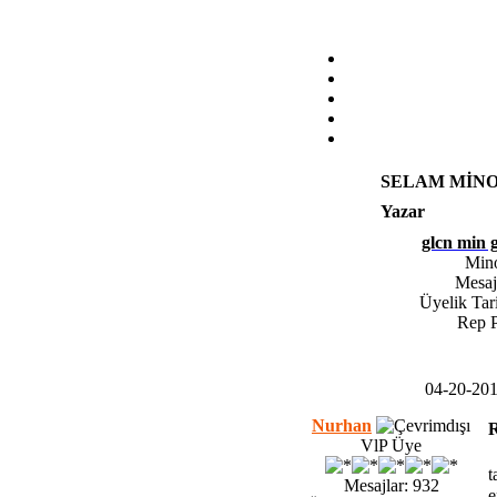
SELAM MİNO
Yazar
glcn min g
Min
Mesaj
Üyelik Tar
Rep 
04-20-20
Nurhan
VlP Üye
t
Mesajlar: 932
e