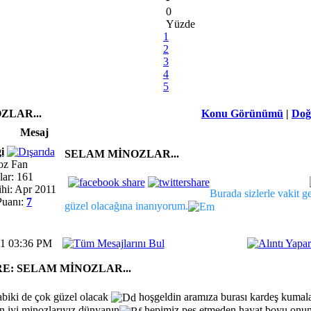
0
Yüzde
1
2
3
4
5
ZLAR...
Konu Görünümü
|
Doğ
Mesaj
i
SELAM MİNOZLAR...
oz Fan
lar: 161
ihi: Apr 2011
Burada sizlerle vakit g
Puanı:
7
güzel olacağına inanıyorum.
11 03:36 PM
RE: SELAM MİNOZLAR...
abiki de çok güzel olacak
hoşgeldin aramıza burası kardeş kumala
n iyi minozlarıyız dünyanın
hepimiz pes etmeden hayat boyu onun