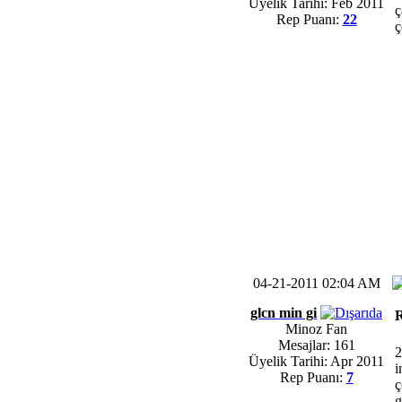
Üyelik Tarihi: Feb 2011
ç
Rep Puanı:
22
ç
04-21-2011 02:04 AM
glcn min gi
Minoz Fan
Mesajlar: 161
2
Üyelik Tarihi: Apr 2011
i
Rep Puanı:
7
ç
g