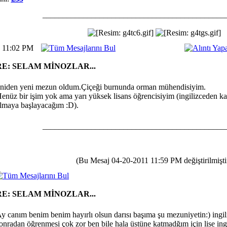
_____________________________________________
1 11:02 PM
RE: SELAM MİNOZLAR...
niden yeni mezun oldum.Çiçeği burnunda orman mühendisiyim.
enüz bir işim yok ama yarı yüksek lisans öğrencisiyim (ingilizceden k
lmaya başlayacağım :D).
_____________________________________________
(Bu Mesaj 04-20-2011 11:59 PM değiştirilmiştir
RE: SELAM MİNOZLAR...
y canım benim benim hayırlı olsun darısı başıma şu mezuniyetin:) ingil
onradan öğrenmesi çok zor ben bile hala üstüne katmadğım için lise in