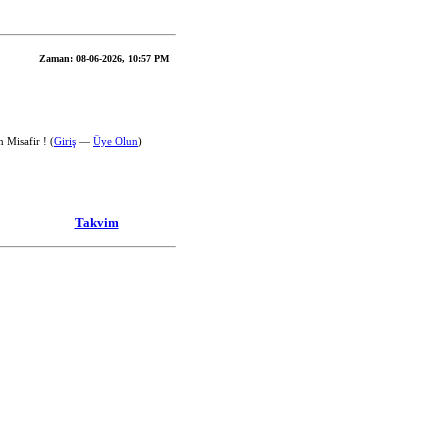
Zaman:
08-06-2026, 10:57 PM
 Misafir ! (
Giriş
—
Üye Olun
)
Takvim