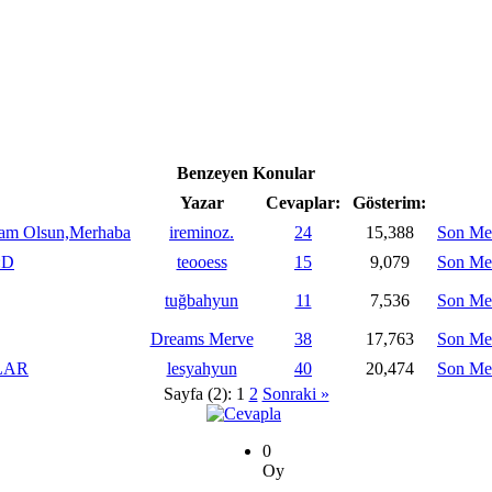
Benzeyen Konular
Yazar
Cevaplar:
Gösterim:
lam Olsun,Merhaba
ireminoz.
24
15,388
Son Me
:D
teooess
15
9,079
Son Me
tuğbahyun
11
7,536
Son Me
Dreams Merve
38
17,763
Son Me
LAR
lesyahyun
40
20,474
Son Me
Sayfa (2):
1
2
Sonraki »
0
Oy
-