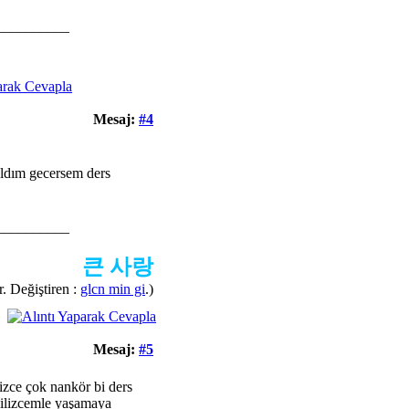
__________
Mesaj:
#4
aldım gecersem ders
__________
큰 사랑
. Değiştiren :
glcn min gi
.)
Mesaj:
#5
izce çok nankör bi ders
gilizcemle yaşamaya