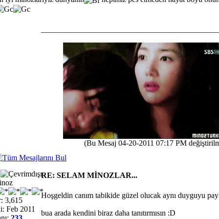
_____________________________________________
(Bu Mesaj 04-20-2011 07:17 PM değiştirilmi
RE: SELAM MİNOZLAR...
inoz
Hoşgeldin canım tabikide güzel olucak aynı duyguyu pay
: 3,615
i: Feb 2011
bua arada kendini biraz daha tanıtırmısın :D
nı:
233