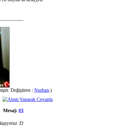
__________
ştir. Değiştiren :
Nurhan
.)
Mesaj:
#3
laşıyoruz :D