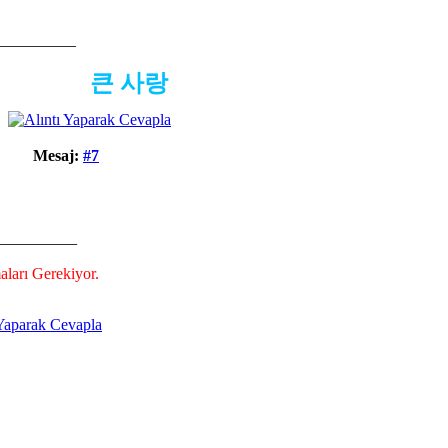
__________
큰 사랑
Mesaj:
#7
__________
aları Gerekiyor.