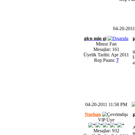
04-20-201
glcn min gi
Minoz Fan
Mesajlar: 161
ü
Üyelik Tarihi: Apr 2011
H
Rep Puanı:
7
a
04-20-2011 11:58 PM
Nurhan
VlP Üye
A
Mesajlar: 932
s