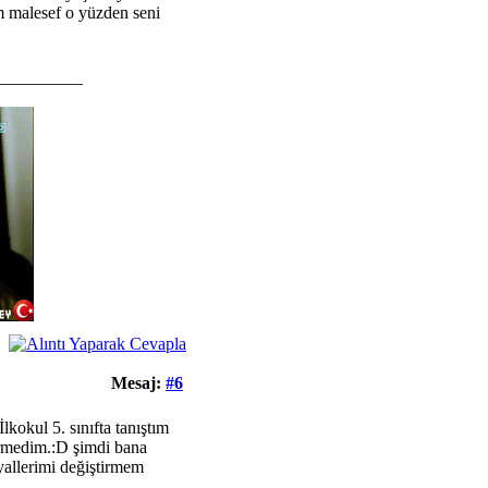
m malesef o yüzden seni
__________
Mesaj:
#6
lkokul 5. sınıfta tanıştım
ermedim.:D şimdi bana
allerimi değiştirmem