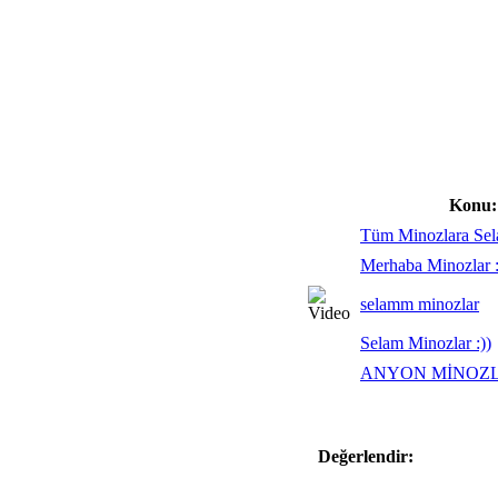
Konu:
Tüm Minozlara Se
Merhaba Minozlar 
selamm minozlar
Selam Minozlar :))
ANYON MİNOZ
Değerlendir: