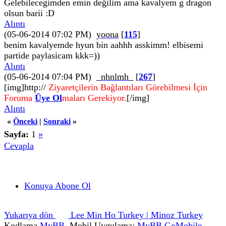
Gelebilecegimden emin değilim ama kavalyem g dragon
olsun barii :D
Alıntı
(05-06-2014 07:02 PM)
yoona
[
115
]
benim kavalyemde hyun bin aahhh asskimm! elbisemi
partide paylasicam kkk=))
Alıntı
(05-06-2014 07:04 PM)
_nhnlmh_
[
267
]
[img]http://
Ziyaretçilerin Bağlantıları Görebilmesi İçin
Foruma
Üye Ol
maları Gerekiyor.
[/img]
Alıntı
«
Önceki
|
Sonraki
»
Sayfa:
1
»
Cevapla
Konuya Abone Ol
Yukarıya dön
Lee Min Ho Turkey | Minoz Turkey
Kodlama
MyBB
, Mobil Uygulama:
MyBB GoMobile