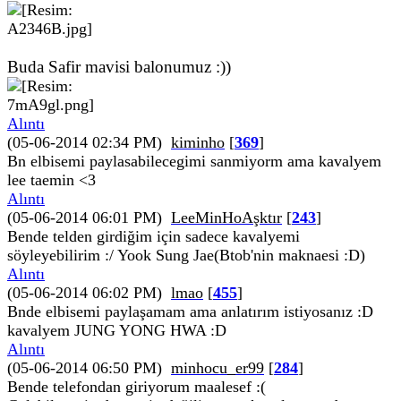
Buda Safir mavisi balonumuz :))
Alıntı
(05-06-2014 02:34 PM)
kiminho
[
369
]
Bn elbisemi paylasabilecegimi sanmiyorm ama kavalyem
lee taemin <3
Alıntı
(05-06-2014 06:01 PM)
LeeMinHoAşktır
[
243
]
Bende telden girdiğim için sadece kavalyemi
söyleyebilirim :/ Yook Sung Jae(Btob'nin maknaesi :D)
Alıntı
(05-06-2014 06:02 PM)
lmao
[
455
]
Bnde elbisemi paylaşamam ama anlatırım istiyosanız :D
kavalyem JUNG YONG HWA :D
Alıntı
(05-06-2014 06:50 PM)
minhocu_er99
[
284
]
Bende telefondan giriyorum maalesef :(