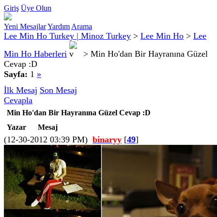
Giriş
Üye Olun
Yeni Mesajlar
Yardım
Arama
Lee Min Ho Turkey | Minoz Turkey
>
Lee Min Ho
>
Lee
Min Ho Haberleri
>
Min Ho'dan Bir Hayranına Güzel
Cevap :D
Sayfa:
1
»
İlk Mesaj
Son Mesaj
Cevapla
Min Ho'dan Bir Hayranına Güzel Cevap :D
Yazar
Mesaj
(12-30-2012 03:39 PM)
binaryy
[
49
]