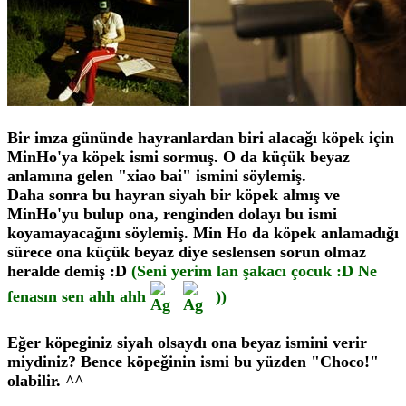
Bir imza gününde hayranlardan biri alacağı köpek için
MinHo'ya köpek ismi sormuş. O da küçük beyaz
anlamına gelen "xiao bai" ismini söylemiş.
Daha sonra bu hayran siyah bir köpek almış ve
MinHo'yu bulup ona, renginden dolayı bu ismi
koyamayacağını söylemiş. Min Ho da köpek anlamadığı
sürece ona küçük beyaz diye seslensen sorun olmaz
heralde demiş :D
(Seni yerim lan şakacı çocuk :D Ne
fenasın sen ahh ahh
))
Eğer köpeginiz siyah olsaydı ona beyaz ismini verir
miydiniz? Bence köpeğinin ismi bu yüzden "Choco!"
olabilir. ^^