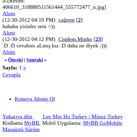
Alıntı
(12-30-2012 04:10 PM)
cağrem
[
2
]
hahaha yisinler seni =))
Alıntı
(12-30-2012 04:12 PM)
Ciqdem.Minho
[
23
]
:D :D cevabını aLmış kız :D daha ne diyek :)))
Alıntı
«
Önceki
|
Sonraki
»
Sayfa:
1
»
Cevapla
Konuya Abone Ol
Yukarıya dön
Lee Min Ho Turkey | Minoz Turkey
Kodlama
MyBB
, Mobil Uygulama:
MyBB GoMobile
Masaüstü Sürüm