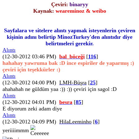
Çeviri:
binaryy
Kaynak:
weareminoz & weibo
Sayfalara ve sitelere alıntı yapmak isteyenlerin çeviren
kişinin adını belirtip MinozTurkey'den alıntıdır diye
belirtmeleri gerekir.
Alıntı
(12-30-2012 03:46 PM)
bal_böceği
[
116
]
hahahay yawruma bak :D ince espiriler de yaparmış :)
çeviri için teşekkürler :)
Alıntı
(12-30-2012 04:00 PM)
LMH-Büşra
[
25
]
ahahahah ne güldüm yaa :)) :)) çeviri için sagol :D
Alıntı
(12-30-2012 04:01 PM)
besra
[
85
]
E diyorum zeki adam diye
Alıntı
(12-30-2012 04:09 PM)
HilaLeeminho
[
6
]
yeriiiimmm