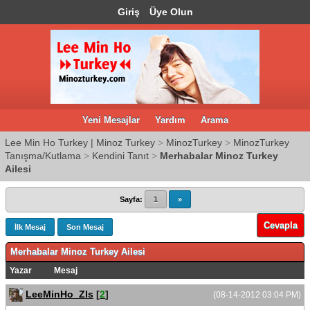
Giriş
Üye Olun
Yeni Mesajlar
Yardım
Arama
Lee Min Ho Turkey | Minoz Turkey
>
MinozTurkey
>
MinozTurkey
Tanışma/Kutlama
>
Kendini Tanıt
>
Merhabalar Minoz Turkey
Ailesi
Sayfa:
1
»
Cevapla
İlk Mesaj
Son Mesaj
Merhabalar Minoz Turkey Ailesi
Yazar
Mesaj
LeeMinHo_Zls
[
2
]
(08-14-2012 03:04 PM)