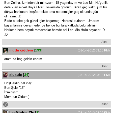
Ben Zeliha. İzmirden bir minozum. 18 yaşındayım ve Lee Min Ho'yu ilk
defa 2 ay evvel Boys Over Flowers'da gördüm. Biraz geç kalmışım bu
dünya harikasını keşfetmekte ama ne demişler geç olsunda güç
olmasın. :D
Birde bu site çok güzel işler başarmış, Herkesi kutlarım. Umarım
başarılarınız devam eder ve bende bunlara katkıda bulunabilirim.
Herkese hem hayırlı ramazanlar hemde bol Lee Min Ho'lu hayatlar :D
:D
Alıntı
mutlu çiğdem
[
193
]
(08-14-2012 03:16 PM)
aramıza hoş geldin canım
Alıntı
elusule
[
34
]
(08-14-2012 03:18 PM)
HoşGeldin.ZeLiha(:
Ben Şule "15"
İzmirliyim
Memnun Oldum(:
Alıntı
LeeMinHo_Zls
[
2
]
(08-14-2012 03:22 PM)