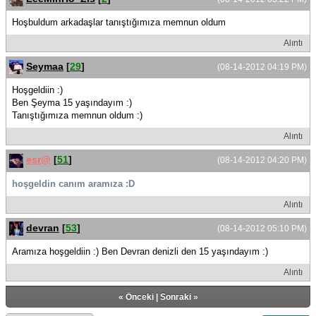
Hoşbuldum arkadaşlar tanıştığımıza memnun oldum
Alıntı
Seymaa
[
29
]
(08-14-2012 04:19 PM)
Hoşgeldiin :)
Ben Şeyma 15 yaşındayım :)
Tanıştığımıza memnun oldum :)
Alıntı
esr@
[
51
]
(08-14-2012 04:20 PM)
hoşgeldin canım aramıza :D
Alıntı
devran
[
53
]
(08-14-2012 05:10 PM)
Aramıza hoşgeldiin :) Ben Devran denizli den 15 yaşındayım :)
Alıntı
«
Önceki
|
Sonraki
»