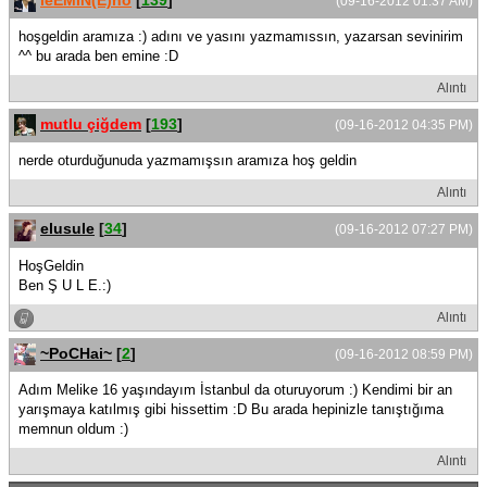
(09-16-2012 01:37 AM)
hoşgeldin aramıza :) adını ve yasını yazmamıssın, yazarsan sevinirim
^^ bu arada ben emine :D
Alıntı
mutlu çiğdem
[
193
]
(09-16-2012 04:35 PM)
nerde oturduğunuda yazmamışsın aramıza hoş geldin
Alıntı
elusule
[
34
]
(09-16-2012 07:27 PM)
HoşGeldin
Ben Ş U L E.:)
Alıntı
~PoCHai~
[
2
]
(09-16-2012 08:59 PM)
Adım Melike 16 yaşındayım İstanbul da oturuyorum :) Kendimi bir an
yarışmaya katılmış gibi hissettim :D Bu arada hepinizle tanıştığıma
memnun oldum :)
Alıntı