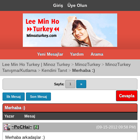
Giriş
Üye Olun
Yeni Mesajlar
Yardım
Arama
Lee Min Ho Turkey | Minoz Turkey
>
MinozTurkey
>
MinozTurkey
Tanışma/Kutlama
>
Kendini Tanıt
>
Merhaba :)
Sayfa:
1
»
Cevapla
İlk Mesaj
Son Mesaj
Merhaba :)
Yazar
Mesaj
~PoCHai~
[
2
]
(09-15-2012 09:58 PM)
Merhaba arkadaşlar :)