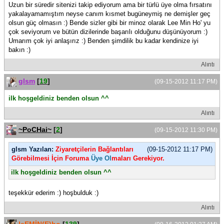
Uzun bir süredir sitenizi takip ediyorum ama bir türlü üye olma fırsatını
yakalayamamıştım neyse canım kısmet bugüneymiş ne demişler geç
olsun güç olmasın :) Bende sizler gibi bir minoz olarak Lee Min Ho' yu
çok seviyorum ve bütün dizilerinde başarılı olduğunu düşünüyorum :)
Umarım çok iyi anlaşırız :) Benden şimdilik bu kadar kendinize iyi
bakın :)
Alıntı
glsm
[
19
]
(09-15-2012 11:17 PM)
ilk hoşgeldiniz benden olsun ^^
Alıntı
~PoCHai~
[
2
]
(09-15-2012 11:30 PM)
glsm Yazılan:
Ziyaretçilerin Bağlantıları
(09-15-2012 11:17 PM)
Görebilmesi İçin Foruma
Üye Ol
maları Gerekiyor.
ilk hoşgeldiniz benden olsun ^^
teşekkür ederim :) hoşbulduk :)
Alıntı
leEMİN(E)ho
[
139
]