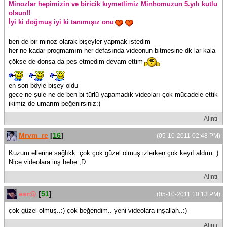
Minozlar hepimizin ve biricik kıymetlimiz Minhomuzun 5.yılı kutlu
olsun!!
İyi ki doğmuş iyi ki tanımışız onu
ben de bir minoz olarak bişeyler yapmak istedim
her ne kadar progmamım her defasında videonun bitmesine dk lar kala
çökse de donsa da pes etmedim devam ettim
en son böyle bişey oldu
gece ne şule ne de ben bi türlü yapamadık videoları çok mücadele ettik
ikimiz de umarım beğenirsiniz:)
Alıntı
Mrvm_re
[
16
]
(05-10-2011 02:48 PM)
Kuzum ellerine sağlıkk..çok çok güzel olmuş.izlerken çok keyif aldım :)
Nice videolara inş hehe ;D
Alıntı
esr@
[
51
]
(05-10-2011 10:13 PM)
çok güzel olmuş..:) çok beğendim.. yeni videolara inşallah..:)
Alıntı