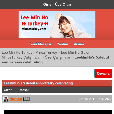
Giriş
Üye Olun
Yeni Mesajlar
Yardım
Arama
Lee Min Ho Turkey | Minoz Turkey
>
Lee Min Ho Galeri
>
MinozTurkey Çalışmalar
>
Özel Çalışmalar
>
LeeMinHo's 5.debut
anniversary celebrating
Cevapla
LeeMinHo's 5.debut anniversary celebrating
Yazar
Mesaj
Nurhan
[
22
]
(05-10-2011 06:31 AM)