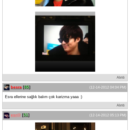
Alıntı
besra
[
85
]
(12-14-2012 04:04 PM)
Esra ellerine sağlık balım çok karizma yaaa :)
Alıntı
esr@
[
51
]
(12-14-2012 05:13 PM)