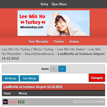
Giriş
Üye Olun
Yeni Mesajlar
Yardım
Arama
Lee Min Ho Turkey | Minoz Turkey
>
Lee Min Ho Galeri
>
Lee Min
Ho Resimleri
>
Airport(Havalimanı)
>
LeeMinHo at Incheon Airprot
14.12.2012
Sayfa:
1
»
Cevapla
İlk Mesaj
Son Mesaj
LeeMinHo at Incheon Airprot 14.12.2012
Yazar
Mesaj
esr@
[
51
]
(12-14-2012 01:44 PM)