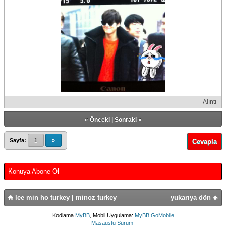
Alıntı
«
Önceki
|
Sonraki
»
Sayfa:
1
»
Cevapla
Konuya Abone Ol
lee min ho turkey | minoz turkey
yukarıya dön
Kodlama
MyBB
, Mobil Uygulama:
MyBB GoMobile
Masaüstü Sürüm