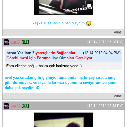
keşke el salladığın ben olaydım
Alıntı
esr@
[
51
]
(12-14-2012 05:18 PM)
besra Yazılan:
Ziyaretçilerin Bağlantıları
(12-14-2012 04:04 PM)
Görebilmesi İçin Foruma
Üye Ol
maları Gerekiyor.
Esra ellerine sağlık balım çok karizma yaaa :)
evet yaa sıradan gibi giyiniyor ama onda hiç birşey sıradanmış
gibi durmuyor.. ve siyahla kırmızı uyumunu seviyorum ve şimdi
daha çok sevdim :D
Alıntı
esr@
[
51
]
(12-14-2012 05:23 PM)