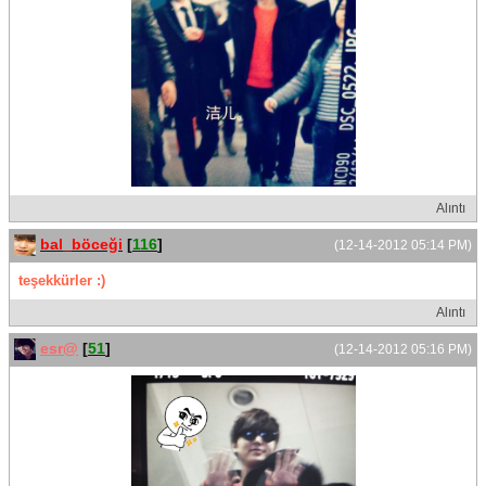
Alıntı
bal_böceği
[
116
]
(12-14-2012 05:14 PM)
teşekkürler :)
Alıntı
esr@
[
51
]
(12-14-2012 05:16 PM)