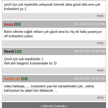
çeviri için çok teşekürler anlayarak izlemek daha güzel oldu ama çok
kıskandım ya :(
Alıntı
besra
[
85
]
(04-20-2012 01:12 PM)
Balım ellerine sağlık reklam çok güzel ama kız hiç bir halta yaramıyor
off kıskandım yahuu
Alıntı
Neseli
[
38
]
(04-20-2012 04:49 PM)
Çeviri için çok teşekkürler :)
Ahh ahh hangimiz kıskanmadık kii :D
Alıntı
hande lee
[
58
]
(04-20-2012 05:33 PM)
video harikaaa...... kıskandım yaa her zamankinden çok...seline
katılıyorum bu adam bizi öldürecek.....
Alıntı
«
Önceki
|
Sonraki
»