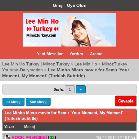
Giriş
Üye Olun
Yeni Mesajlar
Yardım
Arama
Lee Min Ho Turkey | Minoz Turkey
>
Lee Min Ho
>
MinozTurkey
Youtube-Dailymotion
>
Lee Minho Micro movie for Semir 'Your
Moment, My Moment' (Turkish Subtitle)
Sayfa:
1
»
Cevapla
İlk Mesaj
Son Mesaj
Lee Minho Micro movie for Semir 'Your Moment, My Moment'
(Turkish Subtitle)
Yazar
Mesaj
ROCK PRENSESİ
[
32
]
(04-20-2012 12:18 PM)