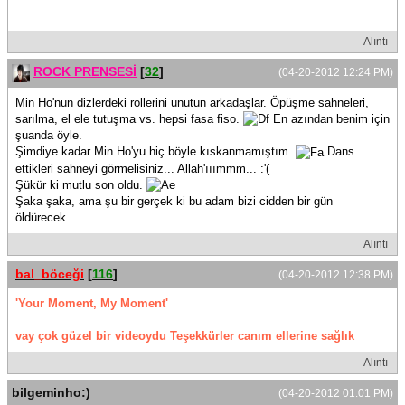
Alıntı
ROCK PRENSESİ
[
32
]
(04-20-2012 12:24 PM)
Min Ho'nun dizlerdeki rollerini unutun arkadaşlar. Öpüşme sahneleri,
sarılma, el ele tutuşma vs. hepsi fasa fiso.
En azından benim için
şuanda öyle.
Şimdiye kadar Min Ho'yu hiç böyle kıskanmamıştım.
Dans
ettikleri sahneyi görmelisiniz... Allah'ııımmm... :'(
Şükür ki mutlu son oldu.
Şaka şaka, ama şu bir gerçek ki bu adam bizi cidden bir gün
öldürecek.
Alıntı
bal_böceği
[
116
]
(04-20-2012 12:38 PM)
'Your Moment, My Moment'
vay çok güzel bir videoydu Teşekkürler canım ellerine sağlık
Alıntı
bilgeminho:)
(04-20-2012 01:01 PM)