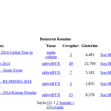
Benzeyen Konular
u:
Yazar
Cevaplar:
Gösterim:
2014 Global Tour in
mutlu
5
4,481
Son M
çiğdem
r 2014
rabiyeBYX
49
22,709
Son M
- Semir Event
rabiyeBYX
7
5,182
Son M
o - RE:MINHO 2014
rabiyeBYX
2
2,835
Son M
i
- 2014 Korean Popular
rabiyeBYX
15
8,378
Son M
Sayfa (2):
1
2
Sonraki »