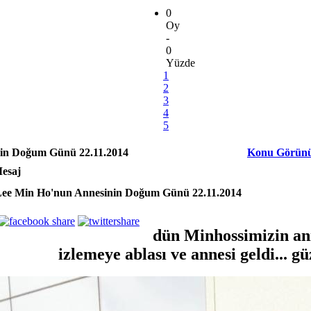
0
Oy
-
0
Yüzde
1
2
3
4
5
in Doğum Günü 22.11.2014
Konu Görün
esaj
ee Min Ho'nun Annesinin Doğum Günü 22.11.2014
dün Minhossimizin an
izlemeye ablası ve annesi geldi... 