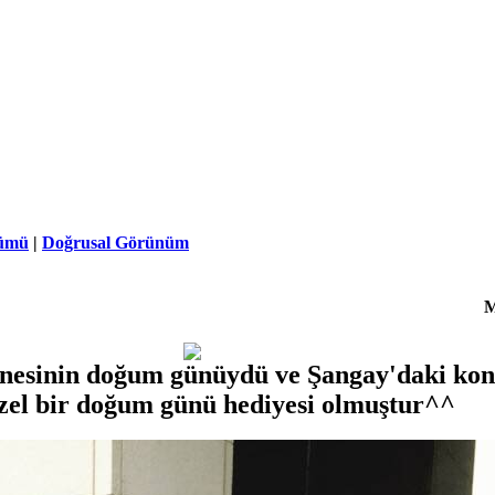
ümü
|
Doğrusal Görünüm
M
nesinin doğum günüydü ve Şangay'daki kon
güzel bir doğum günü hediyesi olmuştur^^