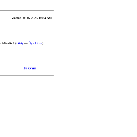
Zaman:
08-07-2026, 03:54 AM
 Misafir ! (
Giriş
—
Üye Olun
)
Takvim