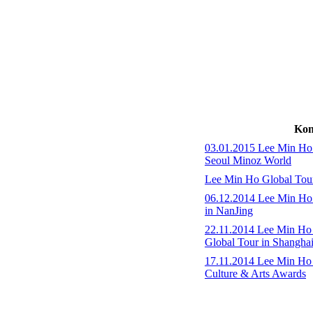
Kon
03.01.2015 Lee Min Ho 
Seoul Minoz World
Lee Min Ho Global Tou
06.12.2014 Lee Min Ho 
in NanJing
22.11.2014 Lee Min H
Global Tour in Shangha
17.11.2014 Lee Min Ho 
Culture & Arts Awards