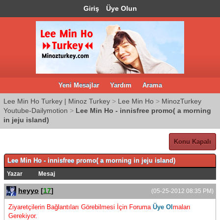
Giriş
Üye Olun
Yeni Mesajlar
Yardım
Arama
Lee Min Ho Turkey | Minoz Turkey
>
Lee Min Ho
>
MinozTurkey
Youtube-Dailymotion
>
Lee Min Ho - innisfree promo( a morning
in jeju island)
Konu Kapalı
Lee Min Ho - innisfree promo( a morning in jeju island)
Yazar
Mesaj
heyyo
[
17
]
(05-25-2012 08:35 PM)
Ziyaretçilerin Bağlantıları Görebilmesi İçin Foruma
Üye Ol
maları
Gerekiyor.