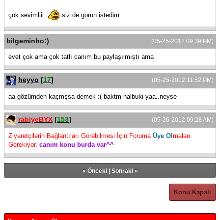
çok sevimliii
siz de görün istedim
bilgeminho:)
(05-25-2012 09:39 PM)
evet çok ama çok tatlı canım bu paylaşılmıştı ama
heyyo
[
17
]
(05-25-2012 11:52 PM)
aa gözümden kaçmşsa demek :( baktm halbuki yaa..neyse
rabiyeBYX
[
153
]
(05-26-2012 09:28 AM)
Ziyaretçilerin Bağlantıları Görebilmesi İçin Foruma
Üye Ol
maları
Gerekiyor.
canım konu burda var^^
«
Önceki
|
Sonraki
»
Konu Kapalı