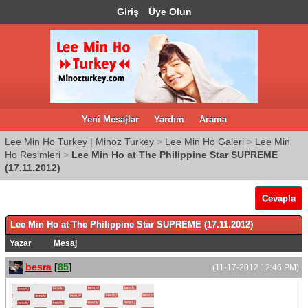
Giriş
Üye Olun
Yeni Mesajlar
Yardım
Arama
Lee Min Ho Turkey | Minoz Turkey
>
Lee Min Ho Galeri
>
Lee Min
Ho Resimleri
>
Lee Min Ho at The Philippine Star SUPREME
(17.11.2012)
Cevapla
Lee Min Ho at The Philippine Star SUPREME (17.11.2012)
Yazar
Mesaj
besra
[
85
]
(11-17-2012 12:46 PM)