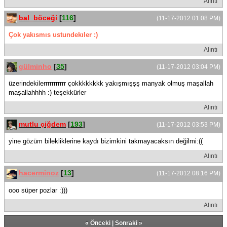
Alıntı
bal_böceği
[
116
]
(11-17-2012 01:08 PM)
Çok yakısmıs ustundekıler :)
Alıntı
gülminho
[
35
]
(11-17-2012 03:04 PM)
üzerindekilerrrrrrrrrrr çokkkkkkkk yakışmışşş manyak olmuş maşallah
maşallahhhh :) teşekkürler
Alıntı
mutlu çiğdem
[
193
]
(11-17-2012 03:53 PM)
yine gözüm bilekliklerine kaydı bizimkini takmayacaksın değilmi:((
Alıntı
hacerminoz
[
13
]
(11-17-2012 08:16 PM)
ooo süper pozlar :)))
Alıntı
«
Önceki
|
Sonraki
»