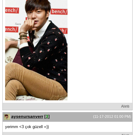
Alıntı
aysenursanverr
[
3
]
(11-17-2012 01:00 PM)
yerimm <3 çok güzell =))