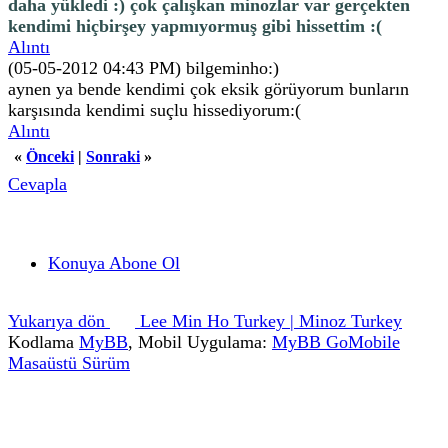
daha yükledi :) çok çalışkan minozlar var gerçekten
kendimi hiçbirşey yapmıyormuş gibi hissettim :(
Alıntı
(05-05-2012 04:43 PM)
bilgeminho:)
aynen ya bende kendimi çok eksik görüyorum bunların
karşısında kendimi suçlu hissediyorum:(
Alıntı
«
Önceki
|
Sonraki
»
Cevapla
Konuya Abone Ol
Yukarıya dön
Lee Min Ho Turkey | Minoz Turkey
Kodlama
MyBB
, Mobil Uygulama:
MyBB GoMobile
Masaüstü Sürüm