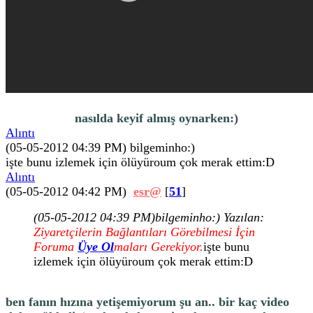
nasılda keyif almış oynarken:)
Alıntı
(05-05-2012 04:39 PM)
bilgeminho:)
işte bunu izlemek için ölüyüroum çok merak ettim:D
Alıntı
(05-05-2012 04:42 PM)
esr@
[
51
]
(05-05-2012 04:39 PM)
bilgeminho:) Yazılan:
Ziyaretçilerin Bağlantıları Görebilmesi İçin
Foruma
Üye Ol
maları Gerekiyor.
işte bunu
izlemek için ölüyüroum çok merak ettim:D
ben fanın hızına yetişemiyorum şu an.. bir kaç video