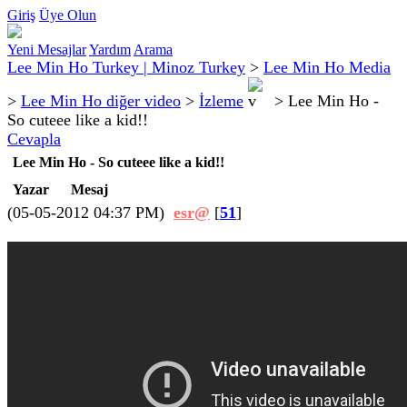
Giriş
Üye Olun
Yeni Mesajlar
Yardım
Arama
Lee Min Ho Turkey | Minoz Turkey
>
Lee Min Ho Media
>
Lee Min Ho diğer video
>
İzleme
>
Lee Min Ho -
So cuteee like a kid!!
Cevapla
Lee Min Ho - So cuteee like a kid!!
Yazar
Mesaj
(05-05-2012 04:37 PM)
esr@
[
51
]