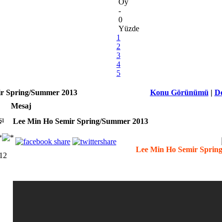
Oy
-
0
Yüzde
1
2
3
4
5
r Spring/Summer 2013
Konu Görünümü
|
D
Mesaj
Lee Min Ho Semir Spring/Summer 2013
Lee Min Ho Semir Sprin
012