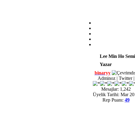
Lee Min Ho Semi
Yazar
binaryy
Adminoz | Twitter |
Mesajlar: 1,242
Üyelik Tarihi: Mar 2
Rep Puanı:
49