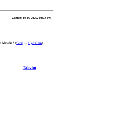
Zaman:
08-06-2026, 10:22 PM
 Misafir ! (
Giriş
—
Üye Olun
)
Takvim