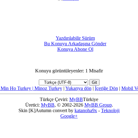
Yazdırılabilir Sürüm
Bu Konuyu Arkadaşına Gönder
Konuya Abone Ol
Konuyu görüntüleyenler: 1 Misafir
 Min Ho Turkey | Minoz Turkey
|
Yukarıya dön
|
İçeriğe Dön
|
Mobil V
Türkçe Çeviri:
MyBB
Türkiye
Üretici:
MyBB
, © 2002-2026
MyBB Group
.
Skin [K]Autumn convert by
katanoha9x
-
Teknoloji
Google+