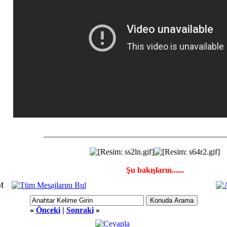
_____________________________________________
Şu bakışların......
M
«
Önceki
|
Sonraki
»