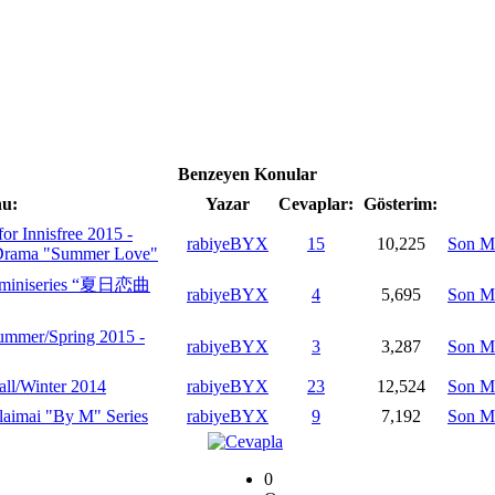
Benzeyen Konular
u:
Yazar
Cevaplar:
Gösterim:
r Innisfree 2015 -
rabiyeBYX
15
10,225
Son M
Drama "Summer Love"
ee miniseries “夏日恋曲
rabiyeBYX
4
5,695
Son M
ummer/Spring 2015 -
rabiyeBYX
3
3,287
Son M
all/Winter 2014
rabiyeBYX
23
12,524
Son M
laimai "By M" Series
rabiyeBYX
9
7,192
Son M
0