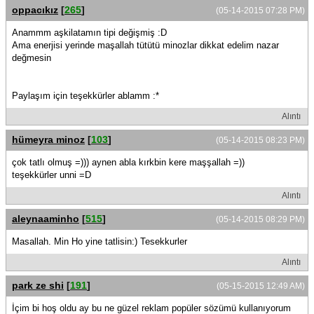
oppacıkız
[
265
]
(05-14-2015 07:28 PM)
Anammm aşkilatamın tipi değişmiş :D
Ama enerjisi yerinde maşallah tütütü minozlar dikkat edelim nazar
değmesin
Paylaşım için teşekkürler ablamm :*
Alıntı
hümeyra minoz
[
103
]
(05-14-2015 08:23 PM)
çok tatlı olmuş =))) aynen abla kırkbin kere maşşallah =))
teşekkürler unni =D
Alıntı
aleynaaminho
[
515
]
(05-14-2015 08:29 PM)
Masallah. Min Ho yine tatlisin:) Tesekkurler
Alıntı
park ze shi
[
191
]
(05-15-2015 12:49 AM)
İçim bi hoş oldu ay bu ne güzel reklam popüler sözümü kullanıyorum