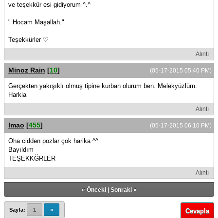
ve teşekkür esi gidiyorum ^.^
" Hocam Maşallah."
Teşekkürler ♡
Alıntı
Minoz Rain
[
10
]
(05-17-2015 05:40 PM)
Gerçekten yakışıklı olmuş tipine kurban olurum ben. Melekyüzlüm.
Harkia
Alıntı
lmao
[
455
]
(05-17-2015 06:10 PM)
Oha cidden pozlar çok harika ^^
Bayıldım
TEŞEKKĞRLER
Alıntı
«
Önceki
|
Sonraki
»
Sayfa:
1
»
Cevapla