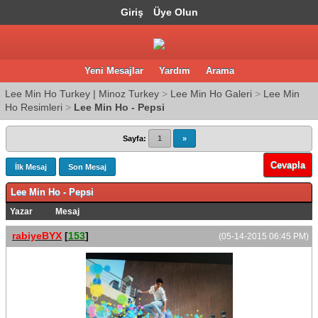
Giriş
Üye Olun
Yeni Mesajlar
Yardım
Arama
Lee Min Ho Turkey | Minoz Turkey
>
Lee Min Ho Galeri
>
Lee Min
Ho Resimleri
>
Lee Min Ho - Pepsi
Sayfa:
1
»
Cevapla
İlk Mesaj
Son Mesaj
Lee Min Ho - Pepsi
Yazar
Mesaj
rabiyeBYX
[
153
]
(05-14-2015 06:45 PM)