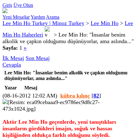
Giriş
Üye Olun
Yeni Mesajlar
Yardım
Arama
Lee Min Ho Turkey | Minoz Turkey
>
Lee Min Ho
>
Lee
Min Ho Haberleri
>
Lee Min Ho: "İnsanlar benim
alkolik ve çapkın olduğumu düşünüyorlar, ama aslında..."
Sayfa:
1
»
İlk Mesaj
Son Mesaj
Cevapla
Lee Min Ho: "İnsanlar benim alkolik ve çapkın olduğumu
düşünüyorlar, ama aslında..."
Yazar
Mesaj
(08-16-2012 12:02 AM)
kübra kılınç
[
82
]
Aktör Lee Min Ho geçenlerde, yeni tanıştıkları
insanların gördükleri imajın, soğuk ve hassas
kişiliğinden oldukça farklı olduğunu söyledi.