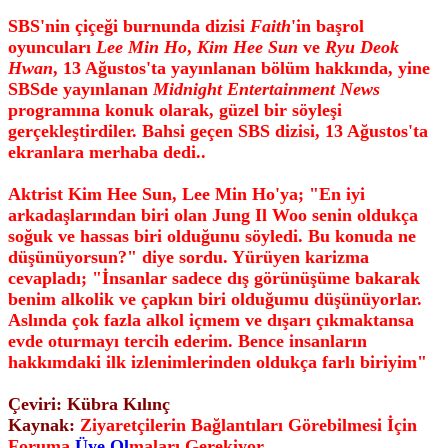
SBS'nin çiçeği burnunda dizisi
Faith
'in başrol
oyuncuları
Lee Min Ho
,
Kim Hee Sun
ve
Ryu Deok
Hwan
, 13 Ağustos'ta yayınlanan bölüm hakkında, yine
SBSde yayınlanan
Midnight Entertainment News
programına konuk olarak, güzel bir söyleşi
gerçekleştirdiler. Bahsi geçen SBS dizisi, 13 Ağustos'ta
ekranlara merhaba dedi..
Aktrist Kim Hee Sun, Lee Min Ho'ya; "En iyi
arkadaşlarından biri olan Jung Il Woo senin oldukça
soğuk ve hassas biri olduğunu söyledi. Bu konuda ne
düşünüyorsun?" diye sordu. Yürüyen karizma
cevapladı; "İnsanlar sadece dış görünüşüme bakarak
benim alkolik ve çapkın biri olduğumu düşünüyorlar.
Aslında çok fazla alkol içmem ve dışarı çıkmaktansa
evde oturmayı tercih ederim. Bence insanların
hakkımdaki ilk izlenimlerinden oldukça farlı biriyim"
Çeviri: Kübra Kılınç
Kaynak:
Ziyaretçilerin Bağlantıları Görebilmesi İçin
Foruma
Üye Ol
maları Gerekiyor.