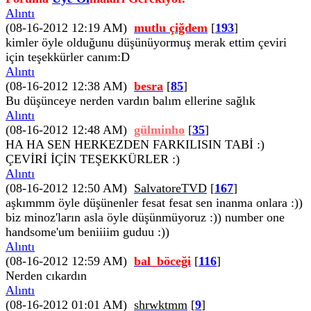
Alıntı
(08-16-2012 12:19 AM)
mutlu çiğdem
[
193
]
kimler öyle olduğunu düşünüyormuş merak ettim çeviri
için teşekkürler canım:D
Alıntı
(08-16-2012 12:38 AM)
besra
[
85
]
Bu düşünceye nerden vardın balım ellerine sağlık
Alıntı
(08-16-2012 12:48 AM)
gülminho
[
35
]
HA HA SEN HERKEZDEN FARKILISIN TABİ :)
ÇEVİRİ İÇİN TEŞEKKÜRLER :)
Alıntı
(08-16-2012 12:50 AM)
SalvatoreTVD
[
167
]
aşkımmm öyle düşünenler fesat fesat sen inanma onlara :))
biz minoz'ların asla öyle düşünmüyoruz :)) number one
handsome'um beniiiim guduu :))
Alıntı
(08-16-2012 12:59 AM)
bal_böceği
[
116
]
Nerden cıkardın
Alıntı
(08-16-2012 01:01 AM)
shrwktmm
[
9
]