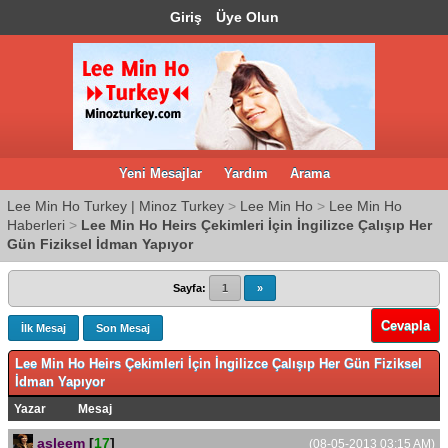
Giriş
Üye Olun
Yeni Mesajlar
Yardım
Arama
Lee Min Ho Turkey | Minoz Turkey
>
Lee Min Ho
>
Lee Min Ho
Haberleri
>
Lee Min Ho Heirs Çekimleri İçin İngilizce Çalışıp Her
Gün Fiziksel İdman Yapıyor
Sayfa:
1
»
Cevapla
İlk Mesaj
Son Mesaj
Lee Min Ho Heirs Çekimleri İçin İngilizce Çalışıp Her Gün Fiziksel
İdman Yapıyor
Yazar
Mesaj
asleem
[
17
]
(08-05-2013 03:15 AM)