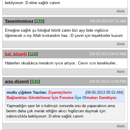
bekliyorum :D eline sağlık canım
Alıntı
Yaseminminoz
[
259
]
(08-05-2013 07:11 AM)
Emeğine sağlık şu fotoğraf bitirdi zaten bizi ayy bide ıngilizce
öğrenecek o my Allah kıskandım haa :-D çeviri için teşekkürler kuzum
Alıntı
bal_böceği
[
116
]
(08-05-2013 09:42 AM)
Haberlerı okudukca merakım ıyıce artıyor.. Cevırı ıcın tesekkurler..
Alıntı
arzu düzenli
[
536
]
(08-05-2013 12:09 PM)
mutlu çiğdem Yazılan:
Ziyaretçilerin
(08-05-2013 05:52 AM)
Bağlantıları Görebilmesi İçin Foruma
Üye Ol
maları Gerekiyor.
Yapmadığın spor bir o kalmıştı sonunda onu da yapacaksın ama
benim daha çok merak ettiğim akıcı İngilizcen duymak için
sabırsızlıkla bekliyorum :D eline sağlık canım
Alıntı