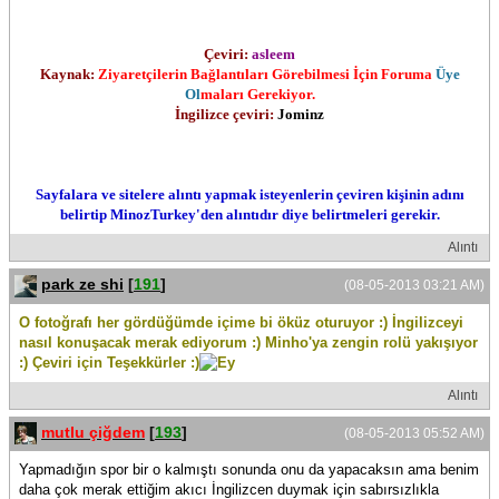
Çeviri:
asleem
Kaynak:
Ziyaretçilerin Bağlantıları Görebilmesi İçin Foruma
Üye
Ol
maları Gerekiyor.
İngilizce çeviri:
Jominz
Sayfalara ve sitelere alıntı yapmak isteyenlerin çeviren kişinin adını
belirtip MinozTurkey'den alıntıdır diye belirtmeleri gerekir.
Alıntı
park ze shi
[
191
]
(08-05-2013 03:21 AM)
O fotoğrafı her gördüğümde içime bi öküz oturuyor :) İngilizceyi
nasıl konuşacak merak ediyorum :) Minho'ya zengin rolü yakışıyor
:) Çeviri için Teşekkürler :)
Alıntı
mutlu çiğdem
[
193
]
(08-05-2013 05:52 AM)
Yapmadığın spor bir o kalmıştı sonunda onu da yapacaksın ama benim
daha çok merak ettiğim akıcı İngilizcen duymak için sabırsızlıkla