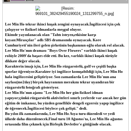
Lee Min Ho tekrar ikinci kuşak zengini oynayacak.İngilizcesi için çok
çalışıyor ve fiziksel idmanlarla meşgul oluyor.
Ekimde yayınlanacak olan "Tahtı isteyen,etkisine karşı
koyan:Mirasçılar" adlı SBS dramasında oynayacak. Kore
Cumhuriyeti'nin ileri gelen şirketinin başkanının oğlu olarak rol alacak.
Lee Min Ho'nun draması "Boys Over Flowers" varlıklı ikinci kuşak
rolüyle 2009'da başarı elde etti. Bu kez, varlıklı ikinci kuşak türüyle
dikkate değer olacak.
Karakterin imajı için, Lee Min Ho rüzgarsörfü, golf ve çeşitli başka
sporlar öğreniyor.Karakter iyi ingilizce konuşabildiği için, Lee Min Ho
hala ingilizcesini geliştiriyor. Son zamanlarda Lee Min Ho'nun ana
sayfası(me2day) birçok hayranının merakını tekrar uyandıran bir
rüzgarsörfü fotoğrafı gösteriyor.
Lee Min Ho'nun ajansı "Lee Min Ho her gün fiziksel idman
yapıyor;çünkü rüzgarsörfü aktiviteleri sınırlı yerlerde var ancak her gün
eğitim de imkansız, bu yüzden genellikle dengeli egzersiz yapıp ingilizce
de öğrenecek.İngilizcesi böylece çok gelişti." dedi.
Bu yılın ilk zamanlarında, Lee Min Ho Asya turu düzenledi ve yedi
ülkede daha düzenlenecek.Final turu 10 Ağustos'ta, Lee Min Ho ağustos
ortasında film çekmek için Birleşik Devletler'e gittiğinde olacak.