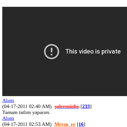
Alıntı
(04-17-2011 02:40 AM)
şuleeminho
[
233
]
Tamam tatlım yaparım.
Alıntı
(04-17-2011 02:53 AM)
Mrvm_re
[
16
]