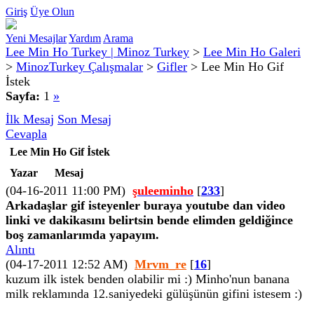
Giriş
Üye Olun
Yeni Mesajlar
Yardım
Arama
Lee Min Ho Turkey | Minoz Turkey
>
Lee Min Ho Galeri
>
MinozTurkey Çalışmalar
>
Gifler
>
Lee Min Ho Gif
İstek
Sayfa:
1
»
İlk Mesaj
Son Mesaj
Cevapla
Lee Min Ho Gif İstek
Yazar
Mesaj
(04-16-2011 11:00 PM)
şuleeminho
[
233
]
Arkadaşlar gif isteyenler buraya youtube dan video
linki ve dakikasını belirtsin bende elimden geldiğince
boş zamanlarımda yapayım.
Alıntı
(04-17-2011 12:52 AM)
Mrvm_re
[
16
]
kuzum ilk istek benden olabilir mi :) Minho'nun banana
milk reklamında 12.saniyedeki gülüşünün gifini istesem :)