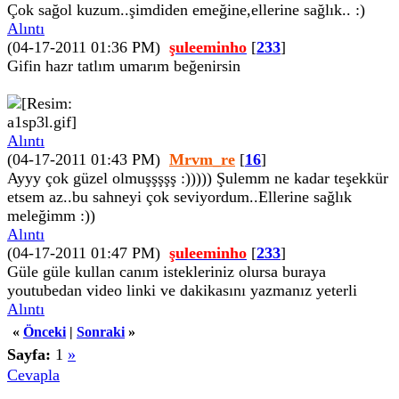
Çok sağol kuzum..şimdiden emeğine,ellerine sağlık.. :)
Alıntı
(04-17-2011 01:36 PM)
şuleeminho
[
233
]
Gifin hazr tatlım umarım beğenirsin
Alıntı
(04-17-2011 01:43 PM)
Mrvm_re
[
16
]
Ayyy çok güzel olmuşşşşş :))))) Şulemm ne kadar teşekkür
etsem az..bu sahneyi çok seviyordum..Ellerine sağlık
meleğimm :))
Alıntı
(04-17-2011 01:47 PM)
şuleeminho
[
233
]
Güle güle kullan canım istekleriniz olursa buraya
youtubedan video linki ve dakikasını yazmanız yeterli
Alıntı
«
Önceki
|
Sonraki
»
Sayfa:
1
»
Cevapla