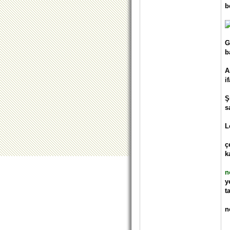
b
G
b
A
i
Ş
s
L
ç
k
n
y
t
n