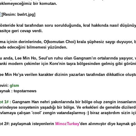
eklemeyeceğimiz bir komutan.
österide kral tarafından soru sorulduğunda, kral hakkında nasıl düşün
asitçe geri cevap verdi.
ma içinin derinlerinde, O(komutan Choi) krala şüphesiz saygı duyuyor, 
fade edeceğini bilmemesi yüzünden.
u anda, Lee Min Ho, Seul'un ruhu olan Gangnam'ın ortalarında yaşıyor, v
anki modern çekimler için Kore'nin taşra bölgesinden gelmiş gibi görün
ee Min Ho'ya verilen karakter dizinin yazarları tarafından dikkatlice oluşt
eviri:
glsm
aynak : topstarnews
ot 1# :
Gangnam Han nehri yakınlarında bir bölge olup zengin insanların
erindeyse sosyetenin yaşadığı bir bölge. Ve erkekleri de genelde dizile
avlamaya çalışan 'cool' zengin vatandaşlarmış :) biraz araştırdım sizin içi
ot 2#: paylaşmak isteyenlerin
MinozTurkey
'den alınmıştır diye kaynak gö