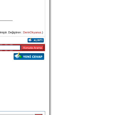
_______
iştir. Değiştiren :
DerinOkyanus
.)