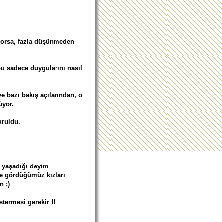
üyorsa, fazla düşünmeden
bu sadece duygularını nasıl
e bazı bakış açılarından, o
üyor.
uruldu.
 yaşadığı deyim
rde gördüğümüz kızları
n :)
stermesi gerekir !!