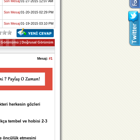
Son Mesaj
:01-27-2015 12:07 AM
Son Mesaj
:01-20-2015 02:29 PM
Son Mesaj
:01-19-2015 03:10 PM
 Görünümü
|
Doğrusal Görünüm
Mesaj:
#1
teri herkesin gözleri
kça tembel ve hobisi 2-3
e öncülük etmesini