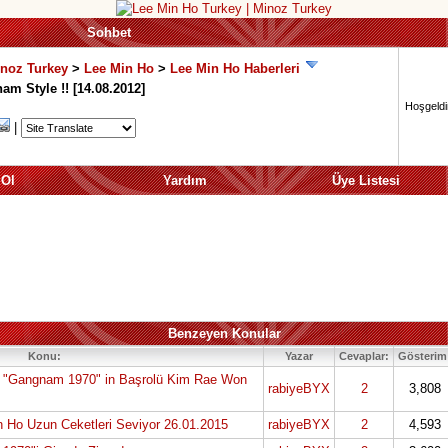
Sohbet
inoz Turkey
>
Lee Min Ho
>
Lee Min Ho Haberleri
m Style !! [14.08.2012]
Hoşgeldin
|
 Ol
Yardım
Üye Listesi
Benzeyen Konular
Konu:
Yazar
Cevaplar:
Gösterim
i "Gangnam 1970" in Başrolü Kim Rae Won
rabiyeBYX
2
3,808
 Ho Uzun Ceketleri Seviyor 26.01.2015
rabiyeBYX
2
4,593