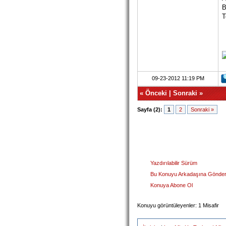
B
T
09-23-2012 11:19 PM
«
Önceki
|
Sonraki
»
Sayfa (2):
1
2
Sonraki »
Yazdırılabilir Sürüm
Bu Konuyu Arkadaşına Gönde
Konuya Abone Ol
Konuyu görüntüleyenler: 1 Misafir