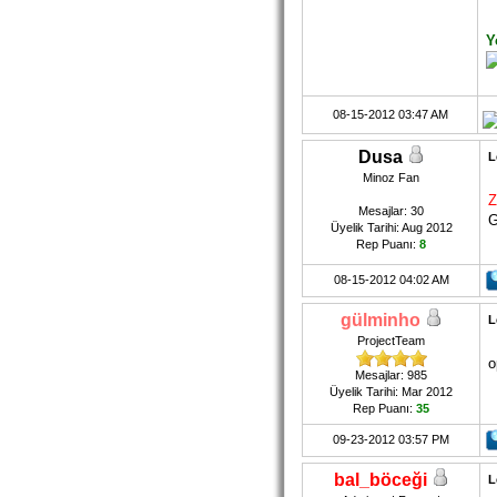
Y
08-15-2012 03:47 AM
Dusa
L
Minoz Fan
Z
Mesajlar: 30
G
Üyelik Tarihi: Aug 2012
Rep Puanı:
8
08-15-2012 04:02 AM
gülminho
L
ProjectTeam
o
Mesajlar: 985
Üyelik Tarihi: Mar 2012
Rep Puanı:
35
09-23-2012 03:57 PM
bal_böceği
L