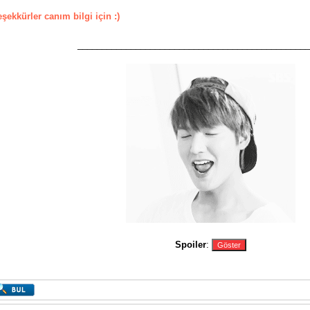
eşekkürler canım bilgi için :)
________________________________________________
Spoiler
: