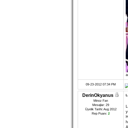
a
09-23-2012 07:34 PM
DerinOkyanus
L
Minoz Fan
Mesajlar: 29
L
Üyelik Tarihi: Aug 2012
y
Rep Puanı:
2
H
h
A