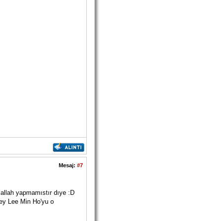
Mesaj:
#7
allah yapmamıstır dıye :D
sey Lee Min Ho'yu o