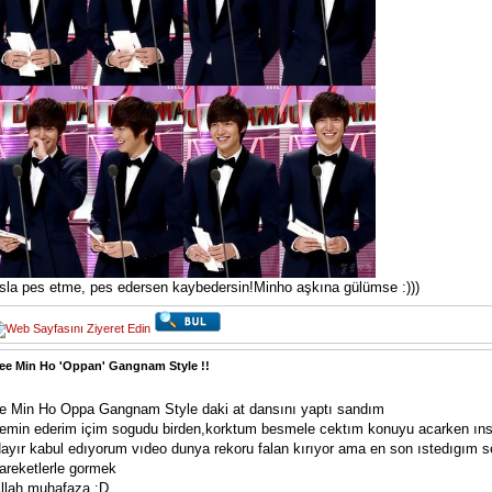
sla pes etme, pes edersen kaybedersin!Minho aşkına gülümse :)))
ee Min Ho 'Oppan' Gangnam Style !!
e Min Ho Oppa Gangnam Style daki at dansını yaptı sandım
emin ederim içim sogudu birden,korktum besmele cektım konuyu acarken ıns
ayır kabul edıyorum vıdeo dunya rekoru falan kırıyor ama en son ıstedıgım 
areketlerle gormek
llah muhafaza :D