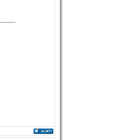
_______