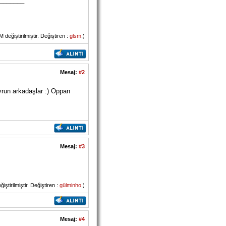
_______
eğiştirilmiştir. Değiştiren :
glsm
.)
Mesaj:
#2
run arkadaşlar :) Oppan
Mesaj:
#3
tirilmiştir. Değiştiren :
gülminho
.)
Mesaj:
#4