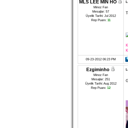
MLS LEE MIN HO
L
Minoz Fan
Mesajlar: 57
T
Üyelik Tarihi: Jul 2012
Rep Puanı:
11
K
K
09-23-2012 06:23 PM
Ezgiminho
L
Minoz Fan
Mesajlar: 251
G
Üyelik Tarihi: Aug 2012
Rep Puanı:
12