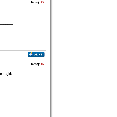
Mesaj:
#5
_______
Mesaj:
#6
e sağlık
_______