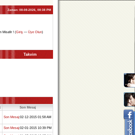
Zaman:
08-08-2026, 08:38 PM
 Misafir ! (
Giriş
—
Üye Olun
)
Takvim
:
Son Mesaj
Son Mesaj
:02-12-2015 01:58 AM
Son Mesaj
:02-01-2015 10:39 PM