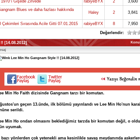
1970"i Gişede Zirvede
rabiyeBYX
2
3,600
Gangnam Blues ve daha fazlası hakkında
Haley
2
3,841
ekimleri Sırasında Acile Gitti 07.01.2015
rabiyeBYX
8
7,950
Değerlendir:
! [14.08.2012]
Konu
esaj
Lee Min Ho Gangnam Style !! [14.08.2012]
ee Min Ho Faith dizisinde Gangnam tarzı bir komutan.
ğustos'un geçen 13.ünde, ilk bölümü yayınlandı ve Lee Min Ho'nun karak
nüne serildi.
ee Min Ho ondan olmasını beklediğimiz tarzda bir komutan değil, o oldu
ün uyumak.
 bazı yönlerden çok yetenekli ama kesinlikle savaş meydanında askerler