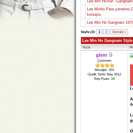
Lee Min Ho'nun "Gangnam 
Lee Minho Para yönetimi,
konuştu.
Lee Min Ho Gangnam 1970 Ç
Sayfa (2):
1
2
Sonraki »
Lee Min Ho Gangnam Style !
Yazar
M
glsm
Çevirmen
Mesajlar: 254
Üyelik Tarihi: May 2012
Rep Puanı:
19
L
A
ö
L
g
O