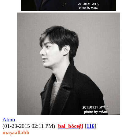
Alıntı
(01-23-2015 02:11 PM)
bal_böceği
[
116
]
maşaallahh