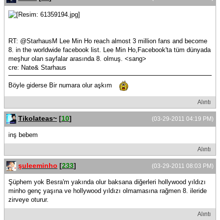
RT: @StarhausM Lee Min Ho reach almost 3 million fans and become
8. in the worldwide facebook list. Lee Min Ho,Facebook'ta tüm dünyada
meşhur olan sayfalar arasında 8. olmuş. <sang>
cre: Nate& Starhaus
Böyle giderse Bir numara olur aşkım
Alıntı
Tikolateas~
[
10
]
(03-29-2011 04:19 PM)
inş bebem
Alıntı
şuleeminho
[
233
]
(03-29-2011 08:03 PM)
Şüphem yok Besra'm yakında olur baksana diğerleri hollywood yıldızı
minho genç yaşına ve hollywood yıldızı olmamasına rağmen 8. ileride
zirveye oturur.
Alıntı