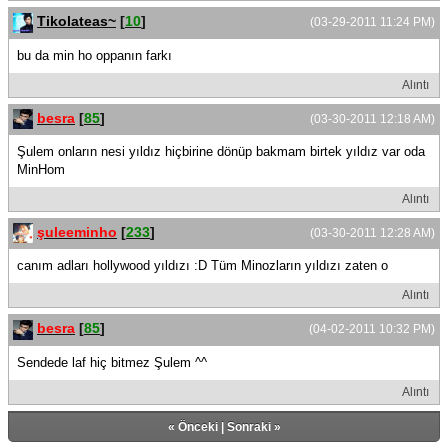
Tikolateas~
[
10
]
(03-29-2011 11:24 PM)
bu da min ho oppanın farkı
Alıntı
besra
[
85
]
(03-30-2011 12:18 AM)
Şulem onların nesi yıldız hiçbirine dönüp bakmam birtek yıldız var oda
MinHom
Alıntı
şuleeminho
[
233
]
(03-30-2011 12:28 AM)
canım adları hollywood yıldızı :D Tüm Minozların yıldızı zaten o
Alıntı
besra
[
85
]
(04-02-2011 10:32 PM)
Sendede laf hiç bitmez Şulem ^^
Alıntı
«
Önceki
|
Sonraki
»