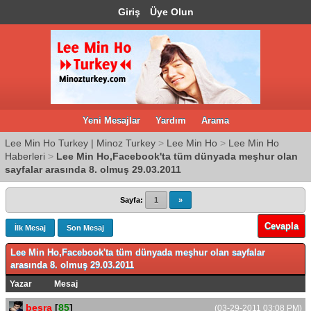
Giriş
Üye Olun
Yeni Mesajlar
Yardım
Arama
Lee Min Ho Turkey | Minoz Turkey
>
Lee Min Ho
>
Lee Min Ho
Haberleri
>
Lee Min Ho,Facebook'ta tüm dünyada meşhur olan
sayfalar arasında 8. olmuş 29.03.2011
Sayfa:
1
»
Cevapla
İlk Mesaj
Son Mesaj
Lee Min Ho,Facebook'ta tüm dünyada meşhur olan sayfalar
arasında 8. olmuş 29.03.2011
Yazar
Mesaj
besra
[
85
]
(03-29-2011 03:08 PM)