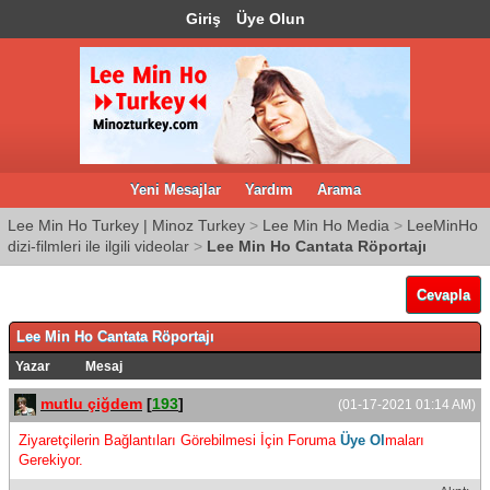
Giriş
Üye Olun
Yeni Mesajlar
Yardım
Arama
Lee Min Ho Turkey | Minoz Turkey
>
Lee Min Ho Media
>
LeeMinHo
dizi-filmleri ile ilgili videolar
>
Lee Min Ho Cantata Röportajı
Cevapla
Lee Min Ho Cantata Röportajı
Yazar
Mesaj
mutlu çiğdem
[
193
]
(01-17-2021 01:14 AM)
Ziyaretçilerin Bağlantıları Görebilmesi İçin Foruma
Üye Ol
maları
Gerekiyor.