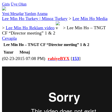
Giriş
Üye Olun
Yeni Mesajlar
Yardım
Arama
Lee Min Ho Turkey | Minoz Turkey
>
Lee Min Ho Media
>
Lee Min Ho Reklam video
>
Lee Min Ho – TNGT
CF “Director meeting” 1 & 2
Cevapla
Lee Min Ho – TNGT CF “Director meeting” 1 & 2
Yazar
Mesaj
(02-23-2015 07:08 PM)
rabiyeBYX
[
153
]