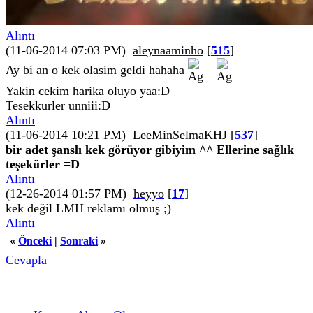
Alıntı
(11-06-2014 07:03 PM)
aleynaaminho
[
515
]
Ay bi an o kek olasim geldi hahaha
Yakin cekim harika oluyo yaa:D
Tesekkurler unniii:D
Alıntı
(11-06-2014 10:21 PM)
LeeMinSelmaKHJ
[
537
]
bir adet şanslı kek görüyor gibiyim ^^ Ellerine sağlık
teşekürler =D
Alıntı
(12-26-2014 01:57 PM)
heyyo
[
17
]
kek değil LMH reklamı olmuş ;)
Alıntı
«
Önceki
|
Sonraki
»
Cevapla