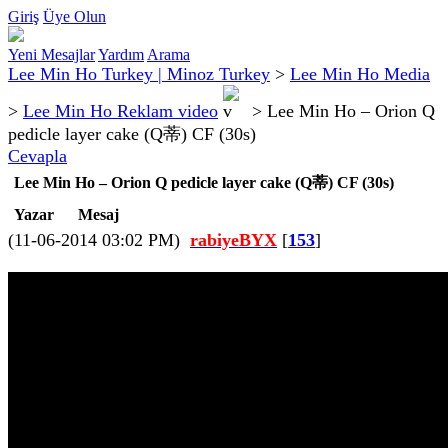
Giriş
Üye Olun
Yeni Mesajlar
Yardım
Arama
Lee Min Ho Turkey | Minoz Turkey
>
Lee Min Ho Media
>
Lee Min Ho Reklam video
>
Lee Min Ho – Orion Q
pedicle layer cake (Q蒂) CF (30s)
Cevapla
Lee Min Ho – Orion Q pedicle layer cake (Q蒂) CF (30s)
Yazar
Mesaj
(11-06-2014 03:02 PM)
rabiyeBYX
[
153
]