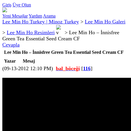
Giriş
Üye Olun
Yeni Mesajlar
Yardım
Arama
Lee Min Ho Turkey | Minoz Turkey
>
Lee Min Ho Galeri
>
Lee Min Ho Resimleri
>
Lee Min Ho – İnnisfree
Green Tea Essential Seed Cream CF
Cevapla
Lee Min Ho – İnnisfree Green Tea Essential Seed Cream CF
Yazar
Mesaj
(09-13-2012 12:10 PM)
bal_böceği
[
116
]