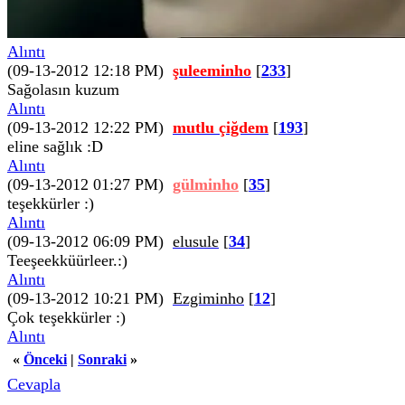
Alıntı
(09-13-2012 12:18 PM)
şuleeminho
[
233
]
Sağolasın kuzum
Alıntı
(09-13-2012 12:22 PM)
mutlu çiğdem
[
193
]
eline sağlık :D
Alıntı
(09-13-2012 01:27 PM)
gülminho
[
35
]
teşekkürler :)
Alıntı
(09-13-2012 06:09 PM)
elusule
[
34
]
Teeşeekküürleer.:)
Alıntı
(09-13-2012 10:21 PM)
Ezgiminho
[
12
]
Çok teşekkürler :)
Alıntı
«
Önceki
|
Sonraki
»
Cevapla