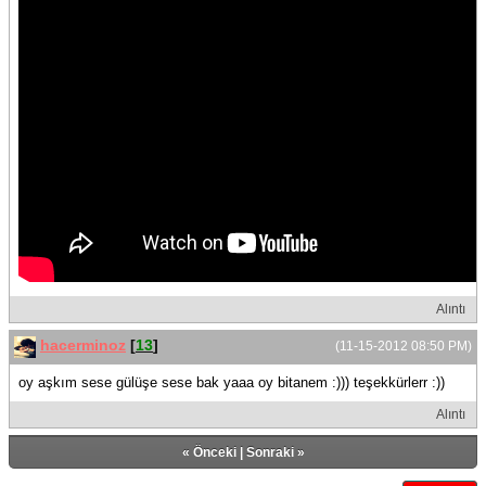
Alıntı
hacerminoz
[
13
]
(11-15-2012 08:50 PM)
oy aşkım sese gülüşe sese bak yaaa oy bitanem :))) teşekkürlerr :))
Alıntı
«
Önceki
|
Sonraki
»