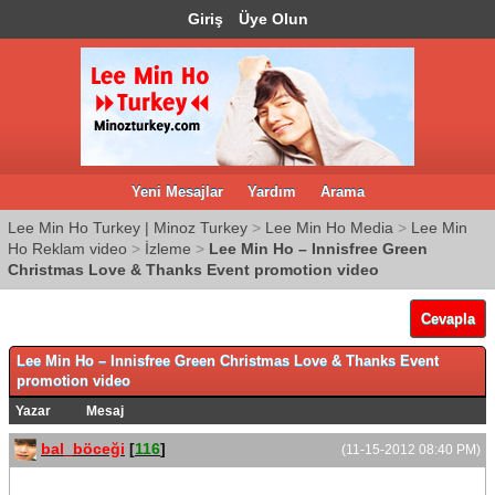
Giriş
Üye Olun
Yeni Mesajlar
Yardım
Arama
Lee Min Ho Turkey | Minoz Turkey
>
Lee Min Ho Media
>
Lee Min
Ho Reklam video
>
İzleme
>
Lee Min Ho – Innisfree Green
Christmas Love & Thanks Event promotion video
Cevapla
Lee Min Ho – Innisfree Green Christmas Love & Thanks Event
promotion video
Yazar
Mesaj
bal_böceği
[
116
]
(11-15-2012 08:40 PM)