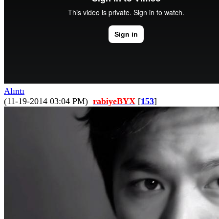
Alıntı
(11-19-2014 03:04 PM)
rabiyeBYX
[
153
]