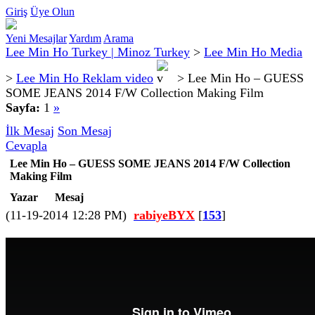
Giriş
Üye Olun
Yeni Mesajlar
Yardım
Arama
Lee Min Ho Turkey | Minoz Turkey
>
Lee Min Ho Media
>
Lee Min Ho Reklam video
>
Lee Min Ho – GUESS
SOME JEANS 2014 F/W Collection Making Film
Sayfa:
1
»
İlk Mesaj
Son Mesaj
Cevapla
Lee Min Ho – GUESS SOME JEANS 2014 F/W Collection
Making Film
Yazar
Mesaj
(11-19-2014 12:28 PM)
rabiyeBYX
[
153
]