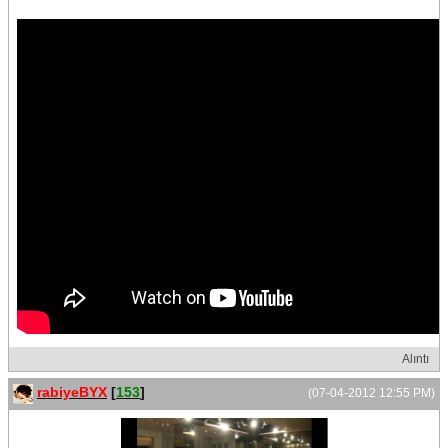
Alıntı
rabiyeBYX
[
153
]
(07-04-2012 12:55 PM)