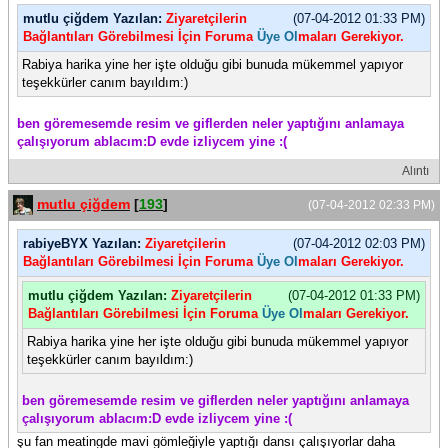
mutlu çiğdem Yazılan:
Ziyaretçilerin
(07-04-2012 01:33 PM)
Bağlantıları Görebilmesi İçin Foruma
Üye Ol
maları Gerekiyor.
Rabiya harika yine her işte olduğu gibi bunuda mükemmel yapıyor
teşekkürler canım bayıldım:)
ben göremesemde resim ve giflerden neler yaptığını anlamaya
çalışıyorum ablacım:D evde izliycem yine :(
Alıntı
mutlu çiğdem
[
193
]
(07-04-2012 02:33 PM)
rabiyeBYX Yazılan:
Ziyaretçilerin
(07-04-2012 02:03 PM)
Bağlantıları Görebilmesi İçin Foruma
Üye Ol
maları Gerekiyor.
mutlu çiğdem Yazılan:
Ziyaretçilerin
(07-04-2012 01:33 PM)
Bağlantıları Görebilmesi İçin Foruma
Üye Ol
maları Gerekiyor.
Rabiya harika yine her işte olduğu gibi bunuda mükemmel yapıyor
teşekkürler canım bayıldım:)
ben göremesemde resim ve giflerden neler yaptığını anlamaya
çalışıyorum ablacım:D evde izliycem yine :(
şu fan meatingde mavi gömleğiyle yaptığı dansı çalışıyorlar daha