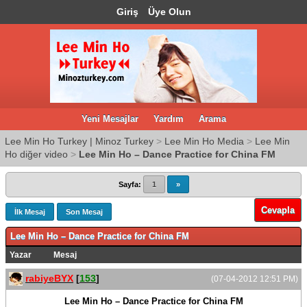
Giriş
Üye Olun
Yeni Mesajlar
Yardım
Arama
Lee Min Ho Turkey | Minoz Turkey
>
Lee Min Ho Media
>
Lee Min
Ho diğer video
>
Lee Min Ho – Dance Practice for China FM
Sayfa:
1
»
Cevapla
İlk Mesaj
Son Mesaj
Lee Min Ho – Dance Practice for China FM
Yazar
Mesaj
rabiyeBYX
[
153
]
(07-04-2012 12:51 PM)
Lee Min Ho – Dance Practice for China FM