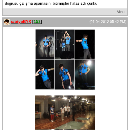
doğrusu çalışma aşamasını bitirmişler hatasızdı çünkü
Alıntı
rabiyeBYX
[
153
]
(07-04-2012 05:42 PM)