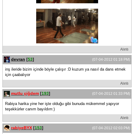
Alıntı
devran
[
53
]
(07-04-2012 01:18 PM)
inş ileride bizim içinde böyle çalışır :D kuzum ya nasıl da dans etmek
için çaabalıyor
Alıntı
mutlu çiğdem
[
193
]
(07-04-2012 01:33 PM)
Rabiya harika yine her işte olduğu gibi bunuda mükemmel yapıyor
teşekkürler canım bayıldım:)
Alıntı
rabiyeBYX
[
153
]
(07-04-2012 02:03 PM)