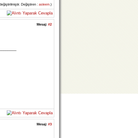
iştirilmiştir. Değiştiren :
asleem
.)
Mesaj:
#2
________
Mesaj:
#3