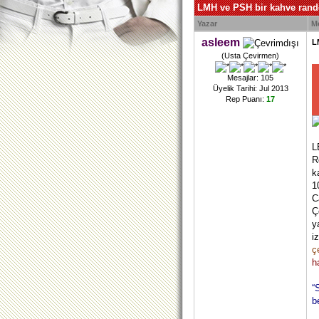
LMH ve PSH bir kahve ran
Yazar
M
asleem
L
(Usta Çevirmen)
Mesajlar: 105
Üyelik Tarihi: Jul 2013
Rep Puanı:
17
L
R
k
1
C
Ç
y
i
ç
h
“
b