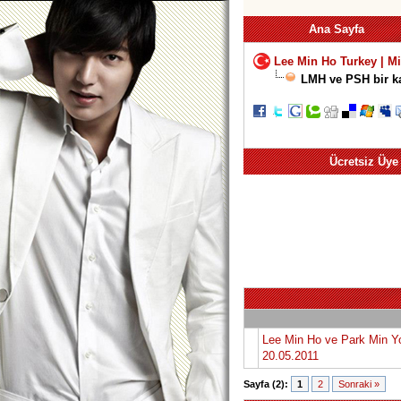
Ana Sayfa
Lee Min Ho Turkey | M
LMH ve PSH bir k
Ücretsiz Üye
Lee Min Ho ve Park Min Yo
20.05.2011
Sayfa (2):
1
2
Sonraki »