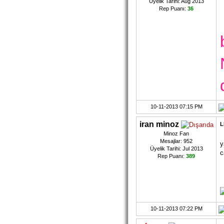
Üyelik Tarihi: Aug 2013
Rep Puanı:
36
10-11-2013 07:15 PM
iran minoz
L
Minoz Fan
Mesajlar: 952
y
Üyelik Tarihi: Jul 2013
c
Rep Puanı:
389
10-11-2013 07:22 PM