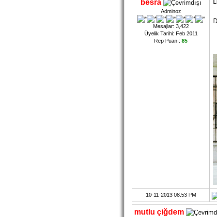
besra
L
Adminoz
D
Mesajlar: 3,422
Üyelik Tarihi: Feb 2011
Rep Puanı:
85
10-11-2013 08:53 PM
mutlu çiğdem