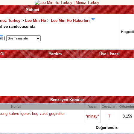
Sohbet
inoz Turkey
>
Lee Min Ho
>
Lee Min Ho Haberleri
ahve randevusunda
Hoşgeldin
|
 Ol
Yardım
Üye Listesi
Benzeyen Konular
Konu:
Yazar
Cevaplar:
Gösterim
ung kahve içerek hoş vakit geçirdiler
*minay*
7
8,159
Değerlendir: