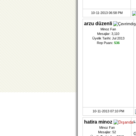
10-11-2013 06:58 PM
arzu düzenli
Minoz Fan
Mesajlar: 3,110
Üyelik Tarihi: Jul 2013
Rep Puanı:
536
10-11-2013 07:10 PM
hatira minoz
L
Minoz Fan
Mesajlar: 52
G