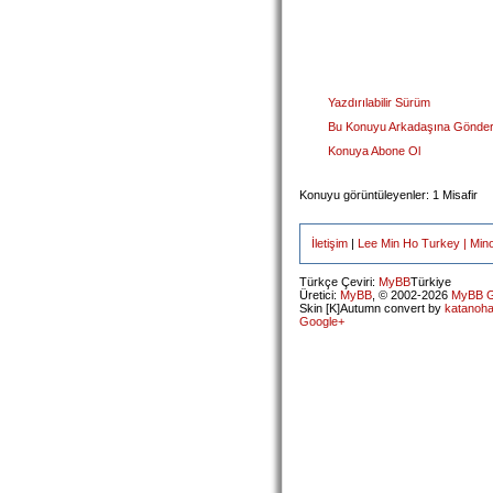
Yazdırılabilir Sürüm
Bu Konuyu Arkadaşına Gönde
Konuya Abone Ol
Konuyu görüntüleyenler: 1 Misafir
İletişim
|
Lee Min Ho Turkey | Min
Türkçe Çeviri:
MyBB
Türkiye
Üretici:
MyBB
, © 2002-2026
MyBB G
Skin [K]Autumn convert by
katanoh
Google+