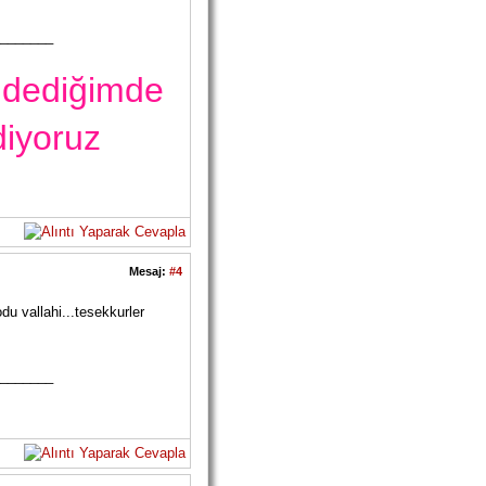
_______
 dediğimde
iyoruz
Mesaj:
#4
du vallahi...tesekkurler
_______