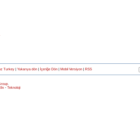
r
oz Turkey
|
Yukarıya dön
|
İçeriğe Dön
|
Mobil Versiyon
|
RSS
roup
.
a9x
-
Teknoloji