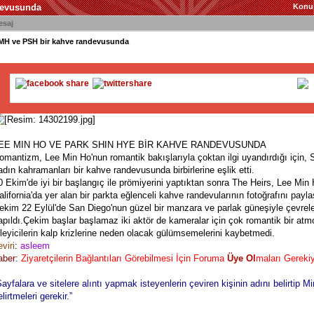
devusunda
Konu
esaj
MH ve PSH bir kahve randevusunda
EE MIN HO VE PARK SHIN HYE BİR KAHVE RANDEVUSUNDA
omantizm, Lee Min Ho'nun romantik bakışlarıyla çoktan ilgi uyandırdığı için,
adın kahramanları bir kahve randevusunda birbirlerine eşlik etti.
0 Ekim'de iyi bir başlangıç ile prömiyerini yaptıktan sonra The Heirs, Lee Min
alifornia'da yer alan bir parkta eğlenceli kahve randevularının fotoğrafını payla
ekim 22 Eylül'de San Diego'nun güzel bir manzara ve parlak güneşiyle çevrel
apıldı.Çekim başlar başlamaz iki aktör de kameralar için çok romantik bir at
zleyicilerin kalp krizlerine neden olacak gülümsemelerini kaybetmedi.
eviri
:
asleem
aber
:
Ziyaretçilerin Bağlantıları Görebilmesi İçin Foruma
Üye Ol
maları Gerekiy
Sayfalara ve sitelere alıntı yapmak isteyenlerin çeviren kişinin adını belirtip M
elirtmeleri gerekir.”