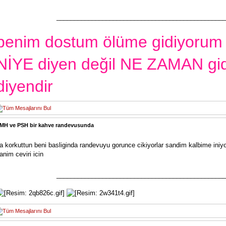
________________________________________________
benim dostum ölüme gidiyorum
NİYE diyen değil NE ZAMAN gid
diyendir
MH ve PSH bir kahve randevusunda
a korkuttun beni basliginda randevuyu gorunce cikiyorlar sandim kalbime iniyo
anim ceviri icin
________________________________________________