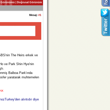
 Görünümü
|
Doğrusal Görünüm
Mesaj:
#1
 SBS'nin The Heirs erkek ve
 Ho ve Park Shin Hye'nin
ştı.
enmiş Balboa Park'ında
mosfer yaratarak muhtemelen
or.
inozTurkey'den alıntıdır diye