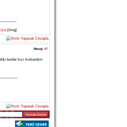
_________
iyor.
[/img]
Mesaj:
#7
oldu bunlar kızı kıskandım
_________
"