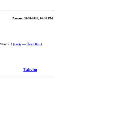
Zaman:
08-08-2026, 06:32 PM
isafir ! (
Giriş
—
Üye Olun
)
Takvim