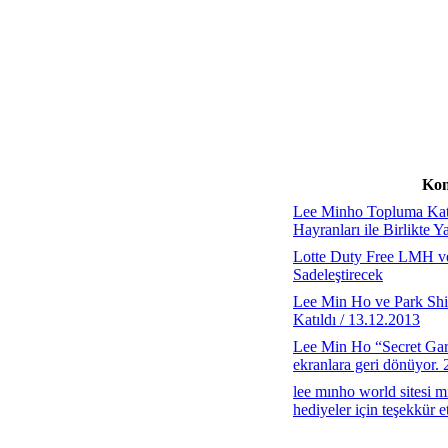
Kon
Lee Minho Topluma Kat
Hayranları ile Birlikte
Lotte Duty Free LMH ve
Sadeleştirecek
Lee Min Ho ve Park Shi
Katıldı / 13.12.2013
Lee Min Ho “Secret Gard
ekranlara geri dönüyor.
lee mınho world sitesi 
hediyeler için teşekkür 