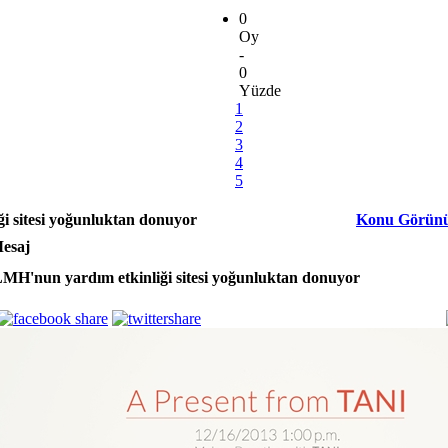
0
Oy
-
0
Yüzde
1
2
3
4
5
i sitesi yoğunluktan donuyor
Konu Görün
esaj
MH'nun yardım etkinliği sitesi yoğunluktan donuyor