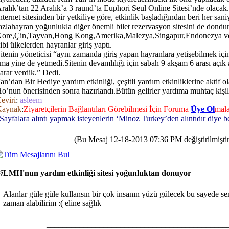
ralık’tan 22 Aralık’a 3 raund’ta Euphori Seul Online Sitesi’nde olacak.
nternet sitesinden bir yetkiliye göre, etkinlik başladığından beri her sa
azlahayran yoğunlukla diğer önemli bilet rezervasyon sitesini de dondu
ore,Çin,Tayvan,Hong Kong,Amerika,Malezya,Singapur,Endonezya ve
ibi ülkelerden hayranlar giriş yaptı.
itenin yöneticisi “aynı zamanda giriş yapan hayranlara yetişebilmek için
ma yine de yetmedi.Sitenin devamlılığı için sabah 9 akşam 6 arası açık
arar verdik.” Dedi.
an’dan Bir Hediye yardım etkinliği, çeşitli yardım etkinliklerine aktif 
o’nun önerisinden sonra hazırlandı.Bütün gelirler yardıma muhtaç kişil
eviri
:
asleem
Kaynak
:
Ziyaretçilerin Bağlantıları Görebilmesi İçin Foruma
Üye Ol
mala
Sayfalara alıntı yapmak isteyenlerin ‘Minoz Turkey’den alıntıdır diye be
(Bu Mesaj 12-18-2013 07:36 PM değiştirilmiştir
LMH'nun yardım etkinliği sitesi yoğunluktan donuyor
Alanlar güle güle kullansın bir çok insanın yüzü gülecek bu sayede se
zaman alabilirim :( eline sağlık
____________________________________________