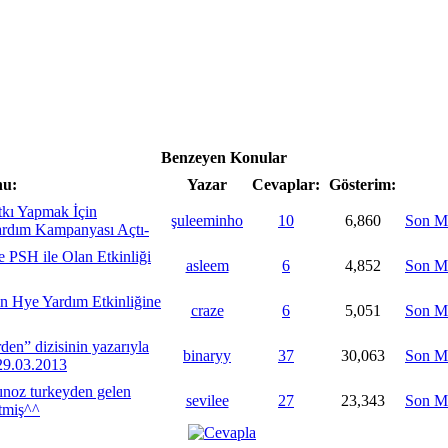
Benzeyen Konular
u:
Yazar
Cevaplar:
Gösterim:
kı Yapmak İçin
şuleeminho
10
6,860
Son M
 Yardım Kampanyası Açtı-
 PSH ile Olan Etkinliği
asleem
6
4,852
Son M
n Hye Yardım Etkinliğine
craze
6
5,051
Son M
en” dizisinin yazarıyla
binaryy
37
30,063
Son M
 29.03.2013
mınoz turkeyden gelen
sevilee
27
23,343
Son M
etmiş^^