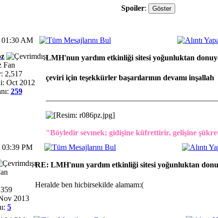
Spoiler
:
3 01:30 AM
oz
LMH'nun yardım etkinliği sitesi yoğunluktan donuy
z Fan
: 2,517
çeviri için teşekkürler başarılarının devamı inşallah
i: Oct 2012
nı:
259
____________________________________________
"Böyledir sevmek; gidişine küfrettirir, gelişine şükret
3 03:39 PM
RE: LMH'nun yardım etkinliği sitesi yoğunluktan don
Fan
Heralde ben hicbirsekilde alamam:(
 359
 Nov 2013
ı:
5