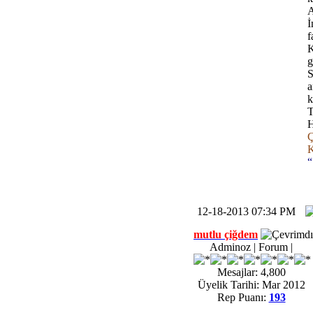
A
İ
f
K
g
S
a
k
T
H
Ç
“
12-18-2013 07:34 PM
mutlu çiğdem
Adminoz | Forum |
Mesajlar: 4,800
Üyelik Tarihi: Mar 2012
Rep Puanı:
193