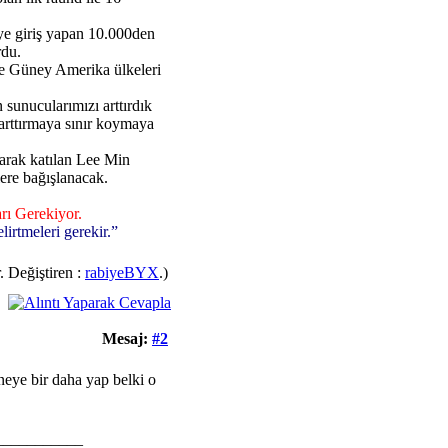
niye giriş yapan 10.000den
rdu.
 Güney Amerika ülkeleri
 sunucularımızı arttırdık
 arttırmaya sınır koymaya
olarak katılan Lee Min
ere bağışlanacak.
rı Gerekiyor.
lirtmeleri gerekir.”
. Değiştiren :
rabiyeBYX
.)
Mesaj:
#2
neye bir daha yap belki o
___________