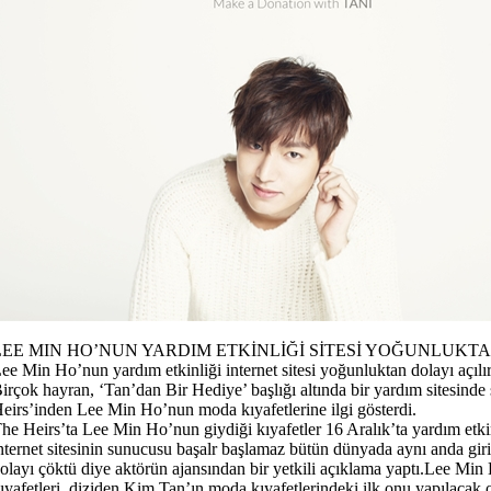
LEE MIN HO’NUN YARDIM ETKİNLİĞİ SİTESİ YOĞUNLUK
ee Min Ho’nun yardım etkinliği internet sitesi yoğunluktan dolayı açılı
irçok hayran, ‘Tan’dan Bir Hediye’ başlığı altında bir yardım sitesinde
eirs’inden Lee Min Ho’nun moda kıyafetlerine ilgi gösterdi.
he Heirs’ta Lee Min Ho’nun giydiği kıyafetler 16 Aralık’ta yardım etk
nternet sitesinin sunucusu başalr başlamaz bütün dünyada aynı anda gir
olayı çöktü diye aktörün ajansından bir yetkili açıklama yaptı.Lee Min
ıyafetleri, diziden Kim Tan’ın moda kıyafetlerindeki ilk onu yapılacak o