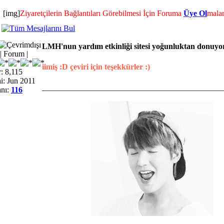
[img]
Ziyaretçilerin Bağlantıları Görebilmesi İçin Foruma
Üye Ol
malar
LMH'nun yardım etkinliği sitesi yoğunluktan donuyo
 Forum |
iimiş :D çeviri için teşekkürler :)
: 8,115
i: Jun 2011
_____________________________________________
nı:
116