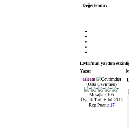
Değerlendir:
LMH'nun yardım etkinliğ
Yazar
M
asleem
L
(Usta Çevirmen)
Mesajlar: 105
Üyelik Tarihi: Jul 2013
Rep Puanı:
17