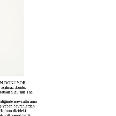
TAN DONUYOR
r açılmaz dondu.
 satılan SBS’nin The
inliğinde mevcuttu ama
iş yapan hayranlardan
 Ho’nun dizideki
lan ilk raund ile 16