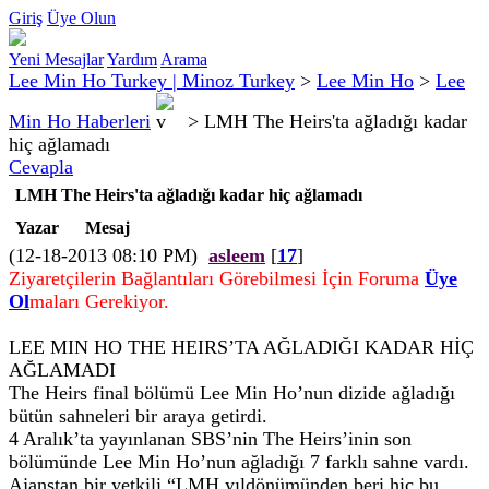
Giriş
Üye Olun
Yeni Mesajlar
Yardım
Arama
Lee Min Ho Turkey | Minoz Turkey
>
Lee Min Ho
>
Lee
Min Ho Haberleri
>
LMH The Heirs'ta ağladığı kadar
hiç ağlamadı
Cevapla
LMH The Heirs'ta ağladığı kadar hiç ağlamadı
Yazar
Mesaj
(12-18-2013 08:10 PM)
asleem
[
17
]
Ziyaretçilerin Bağlantıları Görebilmesi İçin Foruma
Üye
Ol
maları Gerekiyor.
LEE MIN HO THE HEIRS’TA AĞLADIĞI KADAR HİÇ
AĞLAMADI
The Heirs final bölümü Lee Min Ho’nun dizide ağladığı
bütün sahneleri bir araya getirdi.
4 Aralık’ta yayınlanan SBS’nin The Heirs’inin son
bölümünde Lee Min Ho’nun ağladığı 7 farklı sahne vardı.
Ajanstan bir yetkili “LMH yıldönümünden beri hiç bu