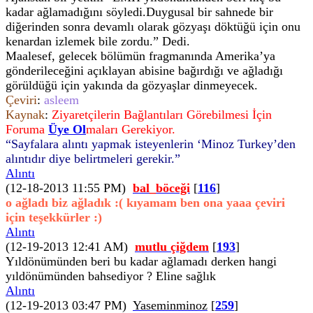
kadar ağlamadığını söyledi.Duygusal bir sahnede bir
diğerinden sonra devamlı olarak gözyaşı döktüğü için onu
kenardan izlemek bile zordu.” Dedi.
Maalesef, gelecek bölümün fragmanında Amerika’ya
gönderileceğini açıklayan abisine bağırdığı ve ağladığı
görüldüğü için yakında da gözyaşlar dinmeyecek.
Çeviri
:
asleem
Kaynak
:
Ziyaretçilerin Bağlantıları Görebilmesi İçin
Foruma
Üye Ol
maları Gerekiyor.
“Sayfalara alıntı yapmak isteyenlerin ‘Minoz Turkey’den
alıntıdır diye belirtmeleri gerekir.”
Alıntı
(12-18-2013 11:55 PM)
bal_böceği
[
116
]
o ağladı biz ağladık :( kıyamam ben ona yaaa çeviri
için teşekkürler :)
Alıntı
(12-19-2013 12:41 AM)
mutlu çiğdem
[
193
]
Yıldönümünden beri bu kadar ağlamadı derken hangi
yıldönümünden bahsediyor ? Eline sağlık
Alıntı
(12-19-2013 03:47 PM)
Yaseminminoz
[
259
]