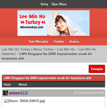
Giriş
Üye Olun
Yeni Mesajlar
Yardım
Arama
Lee Min Ho Turkey | Minoz Turkey
>
Lee Min Ho
>
Lee Min Ho
Haberleri
>
LMH Singapur'da 2000 hayranından sıcak bir
karşılama aldı
Cevapla
LMH Singapur'da 2000 hayranından sıcak bir karşılama aldı
Yazar
Mesaj
asleem
[
17
]
(12-18-2013 08:02 PM)