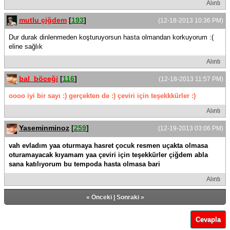
Alıntı
mutlu çiğdem
[
193
]
(12-18-2013 10:36 PM)
Dur durak dinlenmeden koşturuyorsun hasta olmandan korkuyorum :(
eline sağlık
Alıntı
bal_böceği
[
116
]
(12-18-2013 11:57 PM)
oooo iyi bir sayı :) gerçekten de :) çeviri için teşekkkürler :)
Alıntı
Yaseminminoz
[
259
]
(12-19-2013 03:06 PM)
vah evladım yaa oturmaya hasret çocuk resmen uçakta olmasa
oturamayacak kıyamam yaa çeviri için teşekkürler çiğdem abla
sana katılıyorum bu tempoda hasta olmasa bari
Alıntı
«
Önceki
|
Sonraki
»
Cevapla