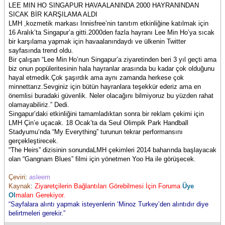
LEE MIN HO SINGAPUR HAVAALANINDA 2000 HAYRANINDAN
SICAK BİR KARŞILAMA ALDI
LMH ,kozmetik markası Innisfree’nin tanıtım etkinliğine katılmak için
16 Aralık’ta Singapur’a gitti.2000den fazla hayranı Lee Min Ho’ya sıcak
bir karşılama yapmak için havaalanındaydı ve ülkenin Twitter
sayfasında trend oldu.
Bir çalışan “Lee Min Ho’nun Singapur’a ziyaretinden beri 3 yıl geçti ama
biz onun popüleritesinin hala hayranlar arasında bu kadar çok olduğunu
hayal etmedik.Çok şaşırdık ama aynı zamanda herkese çok
minnettarız.Sevginiz için bütün hayranlara teşekkür ederiz ama en
önemlisi buradaki güvenlik. Neler olacağını bilmiyoruz bu yüzden rahat
olamayabiliriz.” Dedi.
Singapur’daki etkinliğini tamamladıktan sonra bir reklam çekimi için
LMH Çin’e uçacak. 18 Ocak’ta da Seul Olimpik Park Handball
Stadyumu’nda “My Everything” turunun tekrar performansını
gerçekleştirecek.
“The Heirs” dizisinin sonundaLMH çekimleri 2014 baharında başlayacak
olan “Gangnam Blues” filmi için yönetmen Yoo Ha ile görüşecek.
Çeviri
:
asleem
Kaynak
:
Ziyaretçilerin Bağlantıları Görebilmesi İçin Foruma
Üye
Ol
maları Gerekiyor.
“Sayfalara alıntı yapmak isteyenlerin ‘Minoz Turkey’den alıntıdır diye
belirtmeleri gerekir.”