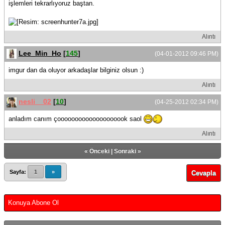
işlemleri tekrarlıyoruz baştan.
Alıntı
Lee_Min_Ho
[
145
]
(04-01-2012 09:46 PM)
imgur dan da oluyor arkadaşlar bilginiz olsun :)
Alıntı
nesli__02
[
10
]
(04-25-2012 02:34 PM)
anladım canım çoooooooooooooooooook saol
Alıntı
«
Önceki
|
Sonraki
»
Sayfa:
1
»
Cevapla
Konuya Abone Ol