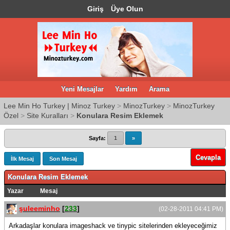
Giriş
Üye Olun
Yeni Mesajlar
Yardım
Arama
Lee Min Ho Turkey | Minoz Turkey
>
MinozTurkey
>
MinozTurkey
Özel
>
Site Kuralları
>
Konulara Resim Eklemek
Sayfa:
1
»
Cevapla
İlk Mesaj
Son Mesaj
Konulara Resim Eklemek
Yazar
Mesaj
şuleeminho
[
233
]
(02-28-2011 04:41 PM)
Arkadaşlar konulara imageshack ve tinypic sitelerinden ekleyeceğimiz