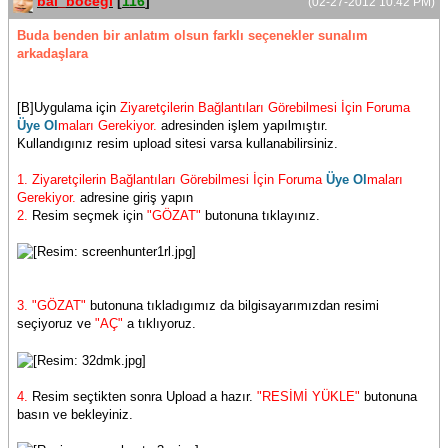
bal_böceği
[
116
]
(02-27-2012 10:42 PM)
Buda benden bir anlatım olsun farklı seçenekler sunalım
arkadaşlara
[B]Uygulama için
Ziyaretçilerin Bağlantıları Görebilmesi İçin Foruma
Üye Ol
maları Gerekiyor.
adresinden işlem yapılmıştır.
Kullandıgınız resim upload sitesi varsa kullanabilirsiniz.
1.
Ziyaretçilerin Bağlantıları Görebilmesi İçin Foruma
Üye Ol
maları
Gerekiyor.
adresine giriş yapın
2.
Resim seçmek için
"GÖZAT"
butonuna tıklayınız.
3. "GÖZAT"
butonuna tıkladıgımız da bilgisayarımızdan resimi
seçiyoruz ve
"AÇ"
a tıklıyoruz.
4.
Resim seçtikten sonra Upload a hazır.
"RESİMİ YÜKLE"
butonuna
basın ve bekleyiniz.