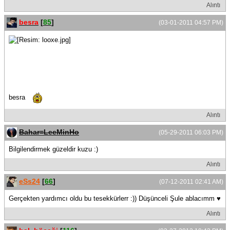
Alıntı
besra
[
85
]
(03-01-2011 04:57 PM)
besra
Alıntı
Bahar=LeeMinHo
(05-29-2011 06:03 PM)
Bilgilendirmek güzeldir kuzu :)
Alıntı
eSs24
[
66
]
(07-12-2011 02:41 AM)
Gerçekten yardımcı oldu bu tesekkürlerr :)) Düşünceli Şule ablacımm ♥
Alıntı