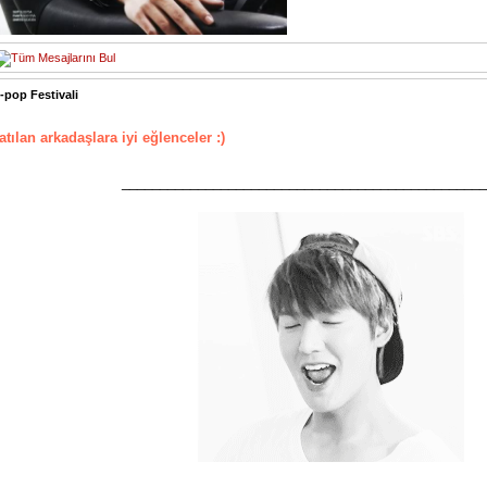
-pop Festivali
atılan arkadaşlara iyi eğlenceler :)
________________________________________________