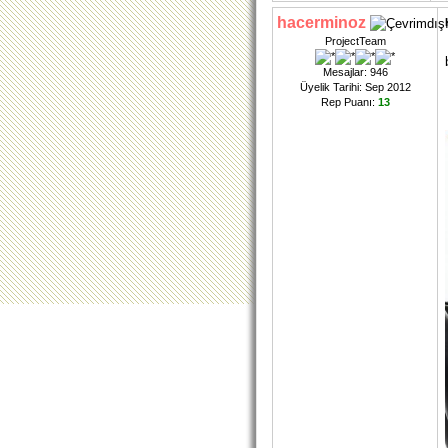
hacerminoz
ProjectTeam
Mesajlar: 946
Üyelik Tarihi: Sep 2012
Rep Puanı:
13