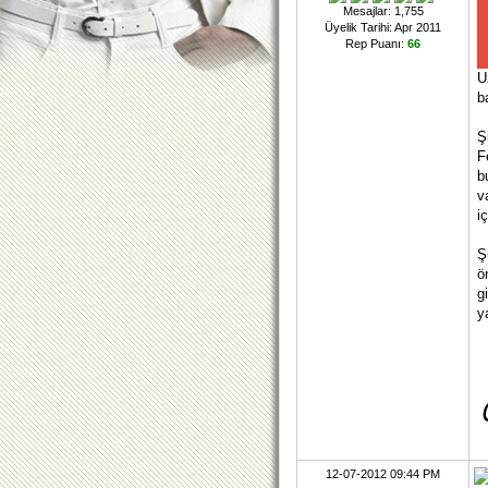
Mesajlar: 1,755
Üyelik Tarihi: Apr 2011
Rep Puanı:
66
U
b
Ş
F
b
v
i
Ş
ö
g
y
12-07-2012 09:44 PM