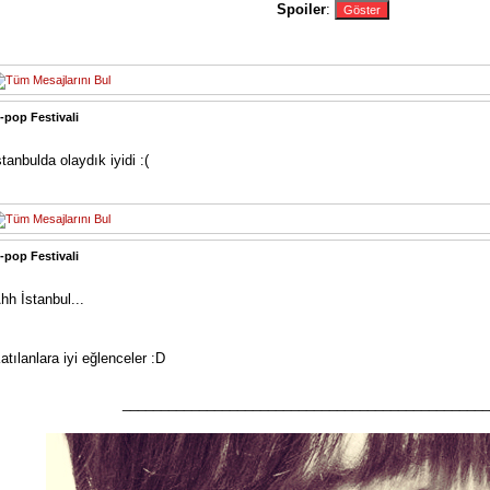
Spoiler
:
-pop Festivali
stanbulda olaydık iyidi :(
-pop Festivali
hh İstanbul...
atılanlara iyi eğlenceler :D
________________________________________________