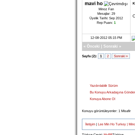
mavi ho
K
Minoz Fan
Mesajlar: 29
O
Üyelik Tarihi: Sep 2012
Rep Puanı:
1
12-08-2012 05:15 PM
«
Önceki
|
Sonraki
»
Sayfa (2):
1
2
Sonraki »
Yazdırılabilir Sürüm
Bu Konuyu Arkadaşına Gönde
Konuya Abone Ol
Konuyu görüntüleyenler: 1 Misafir
İletişim
|
Lee Min Ho Turkey | Min
Türkçe Çeviri:
MyBB
Türkiye