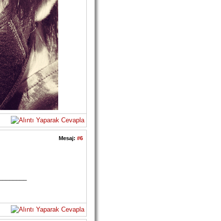
Mesaj:
#6
________