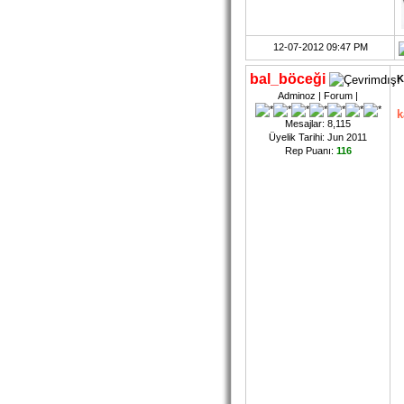
12-07-2012 09:47 PM
bal_böceği
K
Adminoz | Forum |
k
Mesajlar: 8,115
Üyelik Tarihi: Jun 2011
Rep Puanı:
116