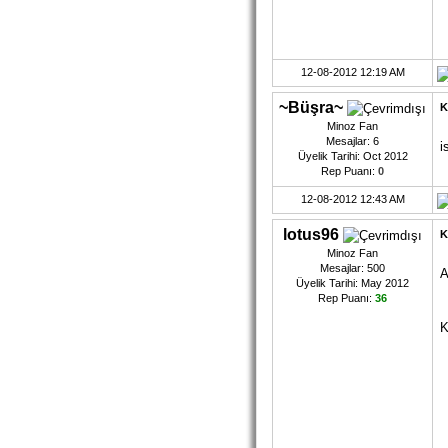
12-08-2012 12:19 AM
~Büşra~
K
Minoz Fan
Mesajlar: 6
i
Üyelik Tarihi: Oct 2012
Rep Puanı:
0
12-08-2012 12:43 AM
lotus96
K
Minoz Fan
Mesajlar: 500
A
Üyelik Tarihi: May 2012
Rep Puanı:
36
K