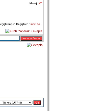
Mesaj:
#7
ştirilmiştir. Değiştiren :
mavi ho
.)