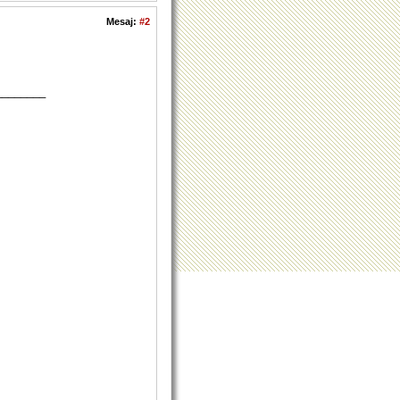
Mesaj:
#2
________