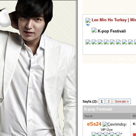
Ana Sayfa
Lee Min Ho Turkey | Mi
K-pop Festivali
Ücretsiz Üye
Sayfa (2):
1
2
Sonraki »
K-pop Festivali
Yazar
M
eSs24
K
VlP Üye