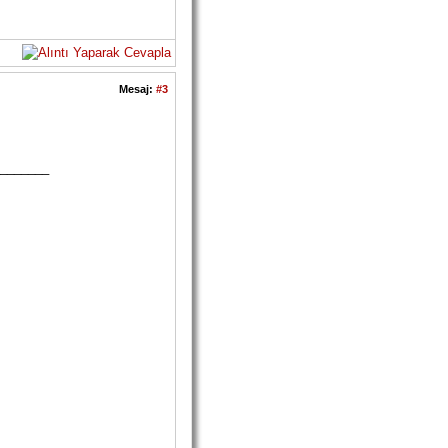
Mesaj:
#3
_______