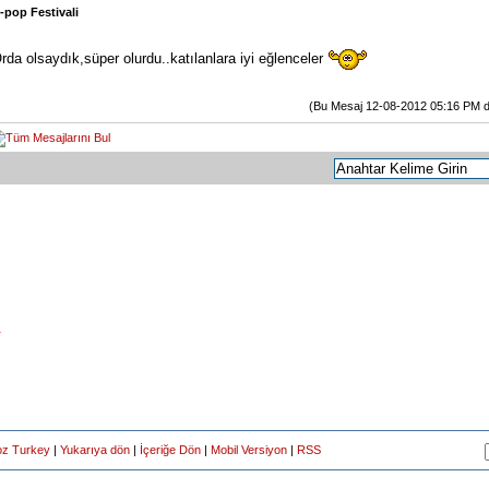
-pop Festivali
rda olsaydık,süper olurdu..katılanlara iyi eğlenceler
(Bu Mesaj 12-08-2012 05:16 PM deği
r
oz Turkey
|
Yukarıya dön
|
İçeriğe Dön
|
Mobil Versiyon
|
RSS