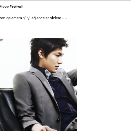
K-pop Festivali
ben gelemem :( iyi eğlenceler sizlere -_-
_______________________________________________