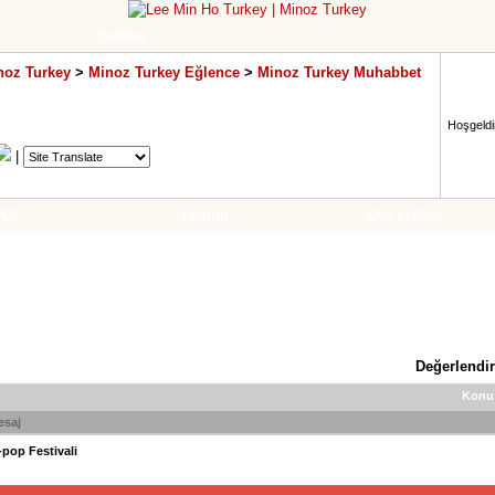
Sohbet
noz Turkey
>
Minoz Turkey Eğlence
>
Minoz Turkey Muhabbet
Hoşgeldin
|
 Ol
Yardım
Üye Listesi
Değerlendir
Konu
esaj
-pop Festivali