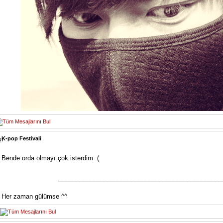
K-pop Festivali
Bende orda olmayı çok isterdim :(
_______________________________________________
Her zaman gülümse ^^