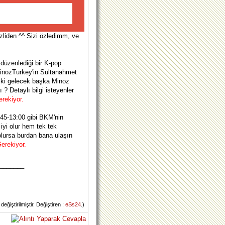
zliden ^^ Sizi özledimm, ve
düzenlediği bir K-pop
MinozTurkey'in Sultanahmet
ki gelecek başka Minoz
? Detaylı bilgi isteyenler
erekiyor.
45-13:00 gibi BKM'nin
iyi olur hem tek tek
lursa burdan bana ulaşın
erekiyor.
_______
ğiştirilmiştir. Değiştiren :
eSs24
.)