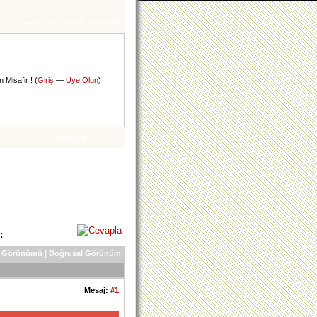
Zaman:
08-07-2026, 10:43 AM
 Misafir ! (
Giriş
—
Üye Olun
)
Takvim
:
 Görünümü
|
Doğrusal Görünüm
Mesaj:
#1