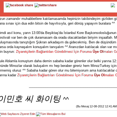
zun zamandır muhabbetlere katılamasamda hepinizin takibindeyim gizliden gi
ana sınav için dua edin bitsin de hayırlısıyla, geri dönüş yapayım buralara ^^
imdi asıl konu, yarın 13:00'da Beşiktaş'da İstanbul Kore Başkonsolosluğunun 
estivali var ben de çok duramasam da orada olacaklardan biriyim inşaallah. 
uluşmasında tanıştığım Şükran arkadaşım da gidecekmiş. Ben de düşündüm 
arsa orda kaynaşalım konuşalım tanışalım ^^ Aranızdan katılacak olan var mıı 
çin buyrun:
Ziyaretçilerin Bağlantıları Görebilmesi İçin Foruma
Üye Ol
maları G
ule Ablamla konuştum daha demin sabaha kadar görenler olur belki yarına 12:
nünde Minozlar olarak buluşalım mı hep beraber gireriz hem MinozTurkey için 
irmemiş oluruz ^^ Sabaha kadar gören olur mu bilemiyorum ama katılacaklar o
arına kadar
Ziyaretçilerin Bağlantıları Görebilmesi İçin Foruma
Üye Ol
maları G
________________________________________________
이민호 씨 화이팅
^^
(Bu Mesaj 12-08-2012 12:41 AM de