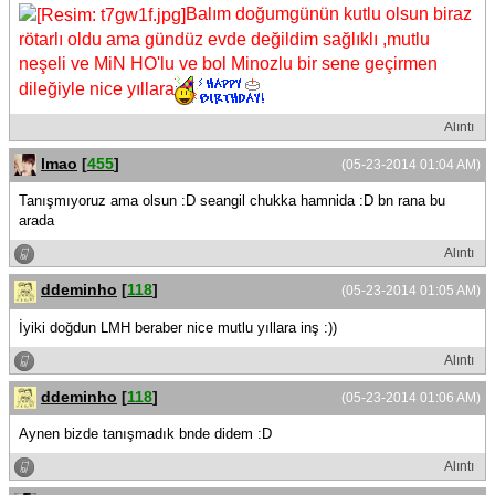
Balım doğumgünün kutlu olsun biraz
rötarlı oldu ama gündüz evde değildim sağlıklı ,mutlu
neşeli ve MiN HO'lu ve bol Minozlu bir sene geçirmen
dileğiyle nice yıllara
Alıntı
lmao
[
455
]
(05-23-2014 01:04 AM)
Tanışmıyoruz ama olsun :D seangil chukka hamnida :D bn rana bu
arada
Alıntı
ddeminho
[
118
]
(05-23-2014 01:05 AM)
İyiki doğdun LMH beraber nice mutlu yıllara inş :))
Alıntı
ddeminho
[
118
]
(05-23-2014 01:06 AM)
Aynen bizde tanışmadık bnde didem :D
Alıntı