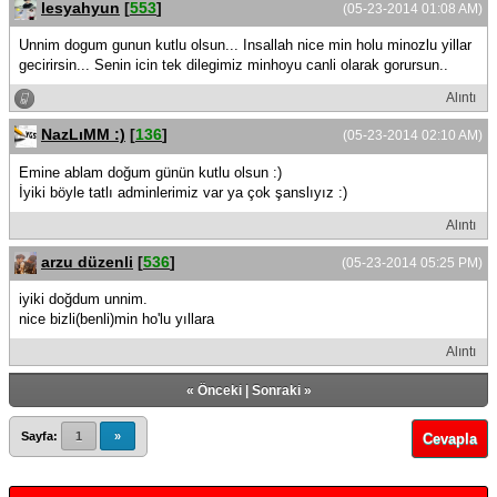
lesyahyun
[
553
]
(05-23-2014 01:08 AM)
Unnim dogum gunun kutlu olsun... Insallah nice min holu minozlu yillar
gecirirsin... Senin icin tek dilegimiz minhoyu canli olarak gorursun..
Alıntı
NazLıMM :)
[
136
]
(05-23-2014 02:10 AM)
Emine ablam doğum günün kutlu olsun :)
İyiki böyle tatlı adminlerimiz var ya çok şanslıyız :)
Alıntı
arzu düzenli
[
536
]
(05-23-2014 05:25 PM)
iyiki doğdum unnim.
nice bizli(benli)min ho'lu yıllara
Alıntı
«
Önceki
|
Sonraki
»
Sayfa:
1
»
Cevapla