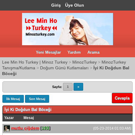
Giriş
Üye Olun
Yeni Mesajlar
Yardım
Arama
Lee Min Ho Turkey | Minoz Turkey
>
MinozTurkey
>
MinozTurkey
Tanışma/Kutlama
>
Doğum Günü Kutlamaları
>
İyi Ki Doğdun Bal
Böceği
Sayfa:
1
»
Cevapla
İlk Mesaj
Son Mesaj
İyi Ki Doğdun Bal Böceği
Yazar
Mesaj
mutlu çiğdem
[
193
]
(05-23-2014 01:03 AM)