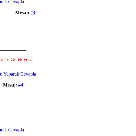
Mesaj:
#3
___________
aları Gerekiyor.
Mesaj:
#4
__________