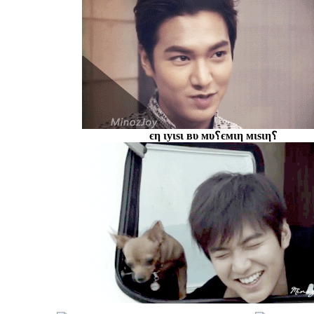
єη ιуιѕι вυ мυ؟ємιη мιѕιη؟