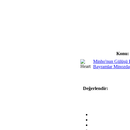
Konu:
Minho'nun Gülüşü K
Bayramlar Minozda
Değerlendir: