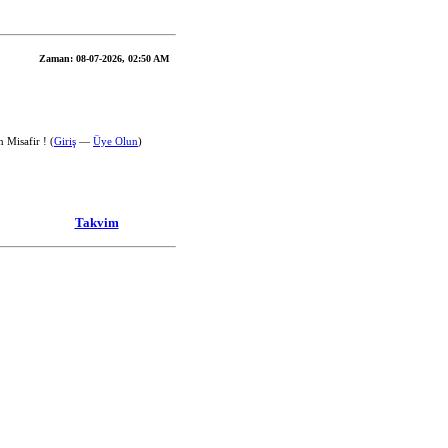
Zaman:
08-07-2026, 02:50 AM
 Misafir ! (
Giriş
—
Üye Olun
)
Takvim