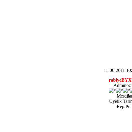
11-06-2011 1
rabiyeBYX
Adminoz |
Mesajlar
Üyelik Tarih
Rep Pua