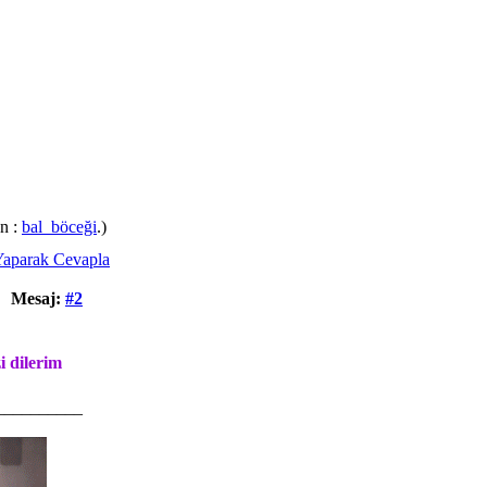
en :
bal_böceği
.)
Mesaj:
#2
 dilerim
__________