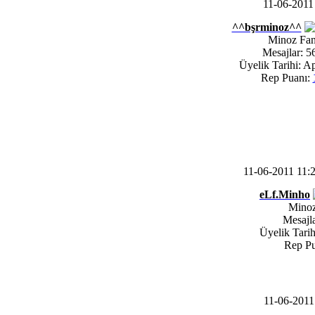
11-06-201
^^bşrminoz^^
Minoz Fa
Mesajlar: 5
Üyelik Tarihi: A
Rep Puanı:
11-06-2011 11
eLf.Minho
Mino
Mesajla
Üyelik Tarih
Rep Pu
11-06-201