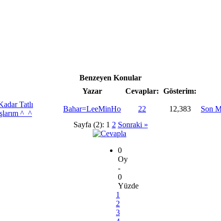
Benzeyen Konular
Yazar
Cevaplar:
Gösterim:
adar Tatlı
Bahar=LeeMinHo
22
12,383
Son M
şlarım ^_^
Sayfa (2):
1
2
Sonraki »
0
Oy
-
0
Yüzde
1
2
3