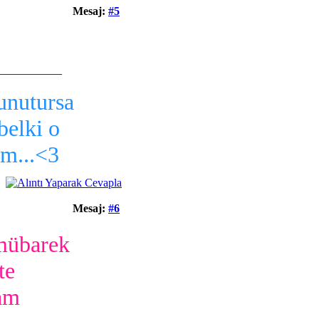
Mesaj:
#5
___________
unutursa
belki o
m...<3
Mesaj:
#6
mübarek
te
am