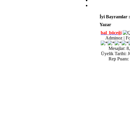
İyi Bayramlar :
Yazar
bal_böceği
Adminoz | Fo
Mesajlar: 8
Üyelik Tarihi: 
Rep Puanı: