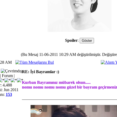
Spoiler
:
(Bu Mesaj 11-06-2011 10:29 AM değiştirilmiştir. Değiştir
0:28 AM
RE: İyi Bayramlar :)
 Forum |
Kurban Bayramınız mübarek olsun.....
: 4,488
nomu nomu nomu nomu güzel bir bayram geçirmenizi
i: Jun 2011
nı:
153
_____________________________________________