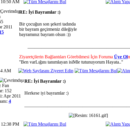
1 10:50 AM
RE: İyi Bayramlar :)
n
65
Bir çocuğun son şekeri tadında
pr 2011
bir bayram geçirmeniz dileğiyle
15
bayramınız bayram olsun :))
____________________________________________
Ziyaretçilerin Bağlantıları Görebilmesi İçin Foruma
Üye Ol
m
''Ben varLığını tanımlayan isiMle tutunuyorum Hayata..''
:24 AM
RE: İyi Bayramlar :)
z Fan
r: 152
Herkese iyi bayramlar :)
i: Apr 2011
anı:
4
_____________________________________________
1 12:38 PM