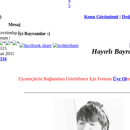
4
5
)
Konu Görünümü
|
Doğ
Mesaj
İyi Bayramlar :)
rum |
,115
Hayırlı Bayr
Jun 2011
116
Ziyaretçilerin Bağlantıları Görebilmesi İçin Foruma
Üye Ol
m
_____________________________________________